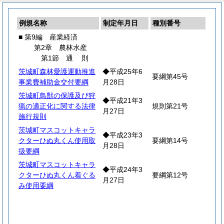
例規名称
制定年月日
種別番号
■ 第9編 産業経済
第2章 農林水産
第1節
通
則
茨城町森林愛護運動推進
◆平成25年6
要綱第45号
事業費補助金交付要綱
月28日
茨城町鳥獣の保護及び狩
◆平成21年3
猟の適正化に関する法律
規則第21号
月27日
施行規則
茨城町マスコットキャラ
◆平成23年3
クターひぬ丸くん使用取
要綱第14号
月28日
扱要綱
茨城町マスコットキャラ
◆平成24年3
クターひぬ丸くん着ぐる
要綱第12号
月27日
み使用要綱