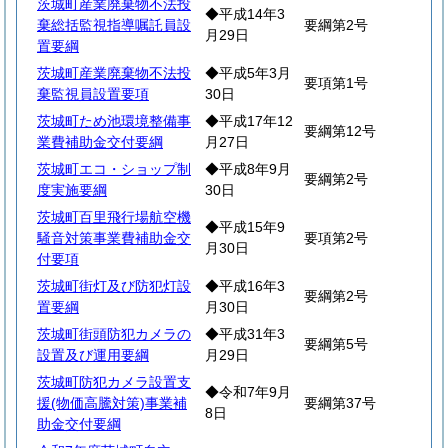
茨城町産業廃棄物不法投
◆平成14年3
棄総括監視指導嘱託員設
要綱第2号
月29日
置要綱
茨城町産業廃棄物不法投
◆平成5年3月
要項第1号
棄監視員設置要項
30日
茨城町ため池環境整備事
◆平成17年12
要綱第12号
業費補助金交付要綱
月27日
茨城町エコ・ショップ制
◆平成8年9月
要綱第2号
度実施要綱
30日
茨城町百里飛行場航空機
◆平成15年9
騒音対策事業費補助金交
要項第2号
月30日
付要項
茨城町街灯及び防犯灯設
◆平成16年3
要綱第2号
置要綱
月30日
茨城町街頭防犯カメラの
◆平成31年3
要綱第5号
設置及び運用要綱
月29日
茨城町防犯カメラ設置支
◆令和7年9月
援(物価高騰対策)事業補
要綱第37号
8日
助金交付要綱