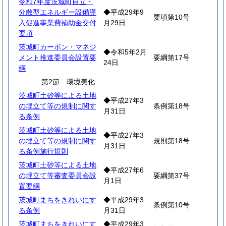
令和7年度茨城町自立・
分散型エネルギー設備導
◆平成29年9
要項第10号
入促進事業費補助金交付
月29日
要項
茨城町カーボン・マネジ
◆令和5年2月
メント推進委員会設置要
要綱第17号
24日
綱
第2節 環境美化
茨城町土砂等による土地
◆平成27年3
の埋立て等の規制に関す
条例第18号
月31日
る条例
茨城町土砂等による土地
◆平成27年3
の埋立て等の規制に関す
規則第18号
月31日
る条例施行規則
茨城町土砂等による土地
◆平成27年6
の埋立て等審査委員会設
要綱第37号
月1日
置要綱
茨城町まちをきれいにす
◆平成29年3
条例第10号
る条例
月31日
茨城町まちをきれいにす
◆平成29年3