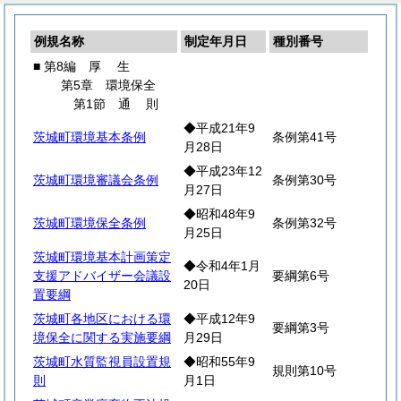
例規名称
制定年月日
種別番号
■ 第8編
厚
生
第5章 環境保全
第1節
通
則
◆平成21年9
茨城町環境基本条例
条例第41号
月28日
◆平成23年12
茨城町環境審議会条例
条例第30号
月27日
◆昭和48年9
茨城町環境保全条例
条例第32号
月25日
茨城町環境基本計画策定
◆令和4年1月
支援アドバイザー会議設
要綱第6号
20日
置要綱
茨城町各地区における環
◆平成12年9
要綱第3号
境保全に関する実施要綱
月29日
茨城町水質監視員設置規
◆昭和55年9
規則第10号
則
月1日