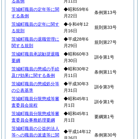
る条例
月11日
茨城町職員の定年等に関
◆昭和59年6
条例第13号
する条例
月22日
茨城町職員の定年に関す
◆令和4年12
規則第33号
る規則
月16日
茨城町職員の退職管理に
◆平成28年6
規則第27号
関する規則
月29日
茨城町職員承認勧奨退職
◆昭和60年3
訓令第1号
要綱
月30日
茨城町職員の懲戒の手続
◆昭和30年2
条例第11号
及び効果に関する条例
月11日
茨城町職員の懲戒処分等
◆平成30年3
訓令第3号
の公表基準
月31日
茨城町職員分限懲戒等審
◆昭和45年1
訓令第1号
査委員会規程
月1日
茨城町職員分限懲戒等審
◆昭和45年1
要綱第1号
査委員会事務処理要綱
月1日
茨城町職員の公益的法人
◆平成14年12
等への職員の派遣等に関
条例第30号
月26日