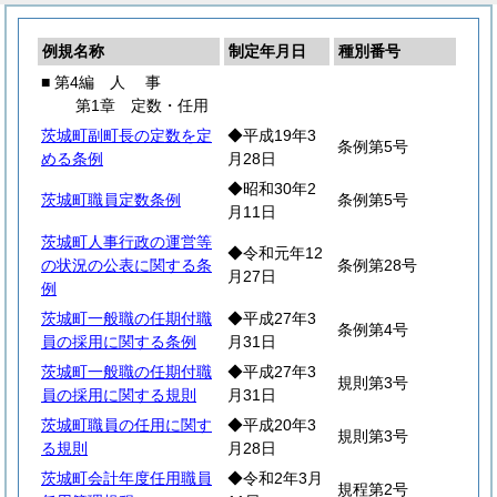
例規名称
制定年月日
種別番号
■ 第4編
人
事
第1章 定数・任用
茨城町副町長の定数を定
◆平成19年3
条例第5号
める条例
月28日
◆昭和30年2
茨城町職員定数条例
条例第5号
月11日
茨城町人事行政の運営等
◆令和元年12
の状況の公表に関する条
条例第28号
月27日
例
茨城町一般職の任期付職
◆平成27年3
条例第4号
員の採用に関する条例
月31日
茨城町一般職の任期付職
◆平成27年3
規則第3号
員の採用に関する規則
月31日
茨城町職員の任用に関す
◆平成20年3
規則第3号
る規則
月28日
茨城町会計年度任用職員
◆令和2年3月
規程第2号