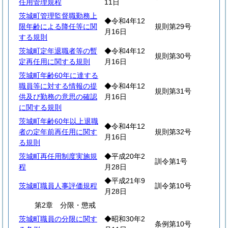
任用管理規程
11日
茨城町管理監督職勤務上
◆令和4年12
限年齢による降任等に関
規則第29号
月16日
する規則
茨城町定年退職者等の暫
◆令和4年12
規則第30号
定再任用に関する規則
月16日
茨城町年齢60年に達する
職員等に対する情報の提
◆令和4年12
規則第31号
供及び勤務の意思の確認
月16日
に関する規則
茨城町年齢60年以上退職
◆令和4年12
者の定年前再任用に関す
規則第32号
月16日
る規則
茨城町再任用制度実施規
◆平成20年2
訓令第1号
程
月28日
◆平成21年9
茨城町職員人事評価規程
訓令第10号
月28日
第2章 分限・懲戒
茨城町職員の分限に関す
◆昭和30年2
条例第10号