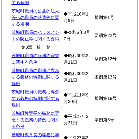
する条例
茨城町職員の公益的法人
◆平成16年1
等への職員の派遣等に関
規則第1号
月9日
する規則
茨城町職員のハラスメン
◆令和5年3月
要綱第22号
トの防止等に関する要綱
7日
第3章
服
務
茨城町職員の服務の宣誓
◆昭和30年2
条例第12号
に関する条例
月11日
茨城町職員の職務に専念
◆昭和30年2
する義務の特例に関する
条例第13号
月11日
条例
茨城町職員の職務に専念
◆平成11年9
する義務の特例に関する
規則第16号
月30日
規則
茨城町教育長の職務に専
◆平成27年3
念する義務の特例に関す
条例第5号
月31日
る条例
茨城町教育長の職務に専
◆平成27年3