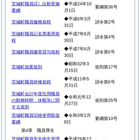
茨城町職員試し出勤実施
◆平成24年10
要綱第36号
要綱
月1日
◆平成6年3月
茨城町職員服務規程
訓令第2号
31日
茨城町職員記名票着用規
◆平成7年6月
訓令第4号
程
30日
◆平成7年6月
茨城町職員徽章貸与規程
訓令第5号
30日
◆昭和32年3
茨城町就業規則
規則第17号
月15日
◆平成11年5
茨城町職員研修規程
訓令第6号
月31日
茨城町会計年度任用職員
◆令和元年12
の勤務時間，休暇等に関
規則第25号
月27日
する規則
茨城町職員旧姓使用取扱
◆令和3年2月
要綱第10号
要綱
8日
第4章 職員厚生
茨城町職員安全衛生管理
◆平成26年12