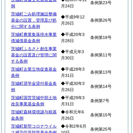
条例第23号
例
月24日
茨城町ごみ処理施設整備
◆平成9年12
基金の設置，管理及び処
条例第26号
月26日
分に関する条例
茨城町農業集落排水事業
◆平成20年3
条例第18号
債減債基金条例
月28日
茨城町ふるさと創生事業
◆平成元年3
基金の設置及び管理に関
条例第11号
月30日
する条例
茨城町企業立地促進基金
◆平成28年3
条例第13号
条例
月31日
茨城町奨学金貸付基金条
◆平成30年3
条例第14号
例
月26日
茨城町国営茨城中部土地
◆平成29年3
条例第7号
改良事業基金条例
月31日
茨城町森林環境譲与税基
◆令和元年6
条例第15号
金条例
月26日
茨城町新型コロナウイル
◆令和2年6月
条例第25号
ス感染症等対策基金条例
10日