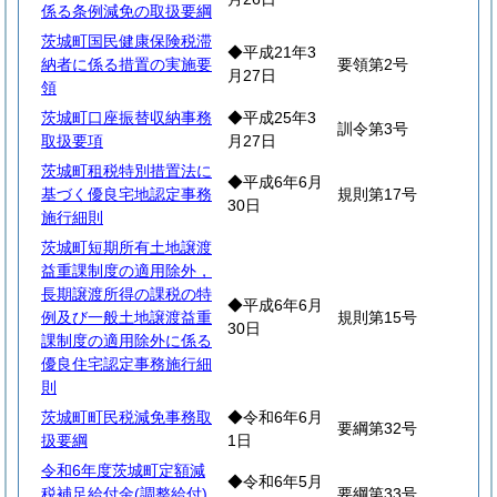
係る条例減免の取扱要綱
茨城町国民健康保険税滞
◆平成21年3
納者に係る措置の実施要
要領第2号
月27日
領
茨城町口座振替収納事務
◆平成25年3
訓令第3号
取扱要項
月27日
茨城町租税特別措置法に
◆平成6年6月
基づく優良宅地認定事務
規則第17号
30日
施行細則
茨城町短期所有土地譲渡
益重課制度の適用除外，
長期譲渡所得の課税の特
◆平成6年6月
例及び一般土地譲渡益重
規則第15号
30日
課制度の適用除外に係る
優良住宅認定事務施行細
則
茨城町町民税減免事務取
◆令和6年6月
要綱第32号
扱要綱
1日
令和6年度茨城町定額減
◆令和6年5月
税補足給付金(調整給付)
要綱第33号