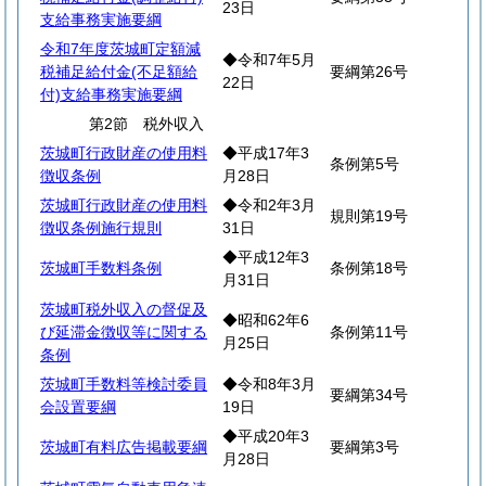
23日
支給事務実施要綱
令和7年度茨城町定額減
◆令和7年5月
税補足給付金(不足額給
要綱第26号
22日
付)支給事務実施要綱
第2節 税外収入
茨城町行政財産の使用料
◆平成17年3
条例第5号
徴収条例
月28日
茨城町行政財産の使用料
◆令和2年3月
規則第19号
徴収条例施行規則
31日
◆平成12年3
茨城町手数料条例
条例第18号
月31日
茨城町税外収入の督促及
◆昭和62年6
び延滞金徴収等に関する
条例第11号
月25日
条例
茨城町手数料等検討委員
◆令和8年3月
要綱第34号
会設置要綱
19日
◆平成20年3
茨城町有料広告掲載要綱
要綱第3号
月28日