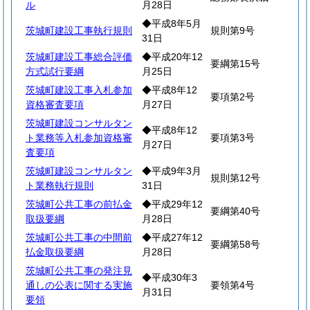
ル
月28日
◆平成8年5月
茨城町建設工事執行規則
規則第9号
31日
茨城町建設工事総合評価
◆平成20年12
要綱第15号
方式試行要綱
月25日
茨城町建設工事入札参加
◆平成8年12
要項第2号
資格審査要項
月27日
茨城町建設コンサルタン
◆平成8年12
ト業務等入札参加資格審
要項第3号
月27日
査要項
茨城町建設コンサルタン
◆平成9年3月
規則第12号
ト業務執行規則
31日
茨城町公共工事の前払金
◆平成29年12
要綱第40号
取扱要綱
月28日
茨城町公共工事の中間前
◆平成27年12
要綱第58号
払金取扱要綱
月28日
茨城町公共工事の発注見
◆平成30年3
通しの公表に関する実施
要領第4号
月31日
要領