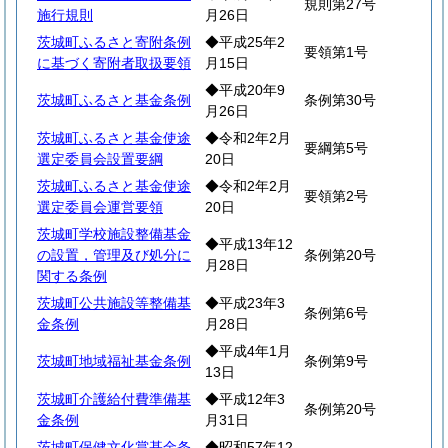
規則第27号
施行規則
月26日
茨城町ふるさと寄附条例
◆平成25年2
要領第1号
に基づく寄附者取扱要領
月15日
◆平成20年9
茨城町ふるさと基金条例
条例第30号
月26日
茨城町ふるさと基金使途
◆令和2年2月
要綱第5号
選定委員会設置要綱
20日
茨城町ふるさと基金使途
◆令和2年2月
要領第2号
選定委員会運営要領
20日
茨城町学校施設整備基金
◆平成13年12
の設置，管理及び処分に
条例第20号
月28日
関する条例
茨城町公共施設等整備基
◆平成23年3
条例第6号
金条例
月28日
◆平成4年1月
茨城町地域福祉基金条例
条例第9号
13日
茨城町介護給付費準備基
◆平成12年3
条例第20号
金条例
月31日
茨城町保健文化賞基金条
◆昭和57年12