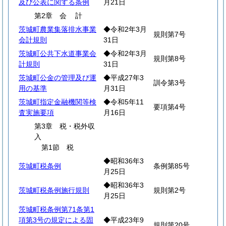
及び公表に関する条例
月21日
第2章
会
計
茨城町農業集落排水事業
◆令和2年3月
規則第7号
会計規則
31日
茨城町公共下水道事業会
◆令和2年3月
規則第8号
計規則
31日
茨城町公金の管理及び運
◆平成27年3
訓令第3号
用の基準
月31日
茨城町指定金融機関等検
◆令和5年11
要項第4号
査実施要項
月16日
第3章 税・税外収
入
第1節 税
◆昭和36年3
茨城町税条例
条例第85号
月25日
◆昭和36年3
茨城町税条例施行規則
規則第2号
月25日
茨城町税条例第71条第1
項第3号の規定による固
◆平成23年9
規則第20号