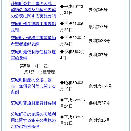
茨城町公共工事の入札，
◆平成30年3
契約の過程及び契約内容
要領第5号
月31日
の公表に関する実施要領
茨城町優良建設工事表彰
◆平成21年6
規程第7号
規程
月26日
茨城町小規模工事等契約
◆平成22年12
要綱第36号
希望者登録要綱
月24日
茨城町最低制限価格制度
◆令和8年2月
要綱第7号
実施要綱
4日
第5章
財
産
第1節 財産管理
茨城町財産の交換，譲
◆昭和39年3
与，無償貸付等に関する
条例第256号
月16日
条例
◆平成22年12
茨城町普通財産貸付要綱
要綱第37号
月24日
茨城町公の施設の広域利
◆平成13年7
用に関する協定の実施の
条例第15号
月31日
ための特例条例