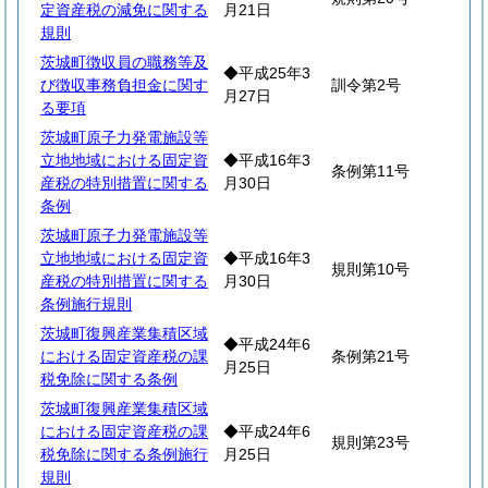
定資産税の減免に関する
月21日
規則
茨城町徴収員の職務等及
◆平成25年3
び徴収事務負担金に関す
訓令第2号
月27日
る要項
茨城町原子力発電施設等
立地地域における固定資
◆平成16年3
条例第11号
産税の特別措置に関する
月30日
条例
茨城町原子力発電施設等
立地地域における固定資
◆平成16年3
規則第10号
産税の特別措置に関する
月30日
条例施行規則
茨城町復興産業集積区域
◆平成24年6
における固定資産税の課
条例第21号
月25日
税免除に関する条例
茨城町復興産業集積区域
における固定資産税の課
◆平成24年6
規則第23号
税免除に関する条例施行
月25日
規則