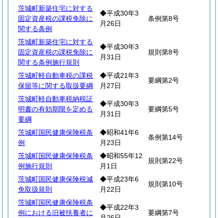
茨城町新築住宅に対する
◆平成30年3
固定資産税の課税免除に
条例第8号
月26日
関する条例
茨城町新築住宅に対する
◆平成30年3
固定資産税の課税免除に
規則第8号
月31日
関する条例施行規則
茨城町軽自動車税の課税
◆平成21年3
要綱第2号
保留等に関する取扱要綱
月27日
茨城町軽自動車税納税証
◆平成30年3
明書の有効期限を定める
要綱第5号
月31日
要綱
茨城町国民健康保険税条
◆昭和41年6
条例第14号
例
月23日
茨城町国民健康保険税条
◆昭和55年12
規則第22号
例施行規則
月1日
茨城町国民健康保険税減
◆平成23年6
規則第10号
免取扱規則
月22日
茨城町国民健康保険税条
◆平成22年3
例における旧被扶養者に
要綱第7号
月26日