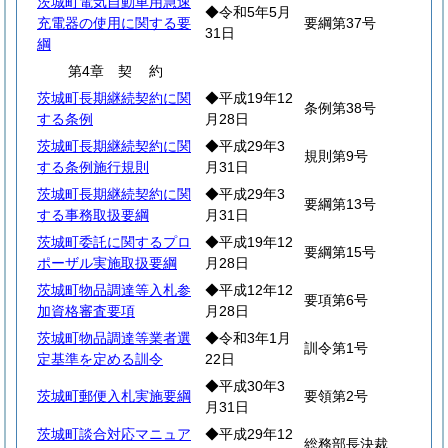
茨城町電気自動車用急速
◆令和5年5月
充電器の使用に関する要
要綱第37号
31日
綱
第4章
契
約
茨城町長期継続契約に関
◆平成19年12
条例第38号
する条例
月28日
茨城町長期継続契約に関
◆平成29年3
規則第9号
する条例施行規則
月31日
茨城町長期継続契約に関
◆平成29年3
要綱第13号
する事務取扱要綱
月31日
茨城町委託に関するプロ
◆平成19年12
要綱第15号
ポーザル実施取扱要綱
月28日
茨城町物品調達等入札参
◆平成12年12
要項第6号
加資格審査要項
月28日
茨城町物品調達等業者選
◆令和3年1月
訓令第1号
定基準を定める訓令
22日
◆平成30年3
茨城町郵便入札実施要綱
要領第2号
月31日
茨城町談合対応マニュア
◆平成29年12
総務部長決裁