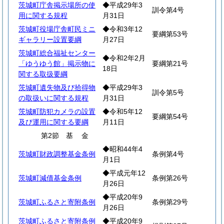
茨城町庁舎掲示場所の使
◆平成29年3
訓令第4号
用に関する規程
月31日
茨城町役場庁舎町民ミニ
◆令和3年12
要綱第53号
ギャラリー設置要綱
月27日
茨城町総合福祉センター
◆令和2年2月
「ゆうゆう館」掲示物に
要綱第21号
18日
関する取扱要綱
茨城町遺失物及び拾得物
◆平成29年3
訓令第5号
の取扱いに関する規程
月31日
茨城町防犯カメラの設置
◆令和5年12
要綱第54号
及び運用に関する要綱
月11日
第2節
基
金
◆昭和44年4
茨城町財政調整基金条例
条例第4号
月1日
◆平成元年12
茨城町減債基金条例
条例第26号
月26日
◆平成20年9
茨城町ふるさと寄附条例
条例第29号
月26日
茨城町ふるさと寄附条例
◆平成20年9