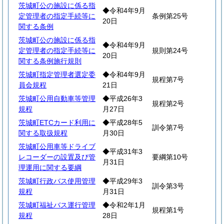
茨城町公の施設に係る指
◆令和4年9月
定管理者の指定手続等に
条例第25号
20日
関する条例
茨城町公の施設に係る指
◆令和4年9月
定管理者の指定手続等に
規則第24号
20日
関する条例施行規則
茨城町指定管理者選定委
◆令和4年9月
規程第7号
員会規程
21日
茨城町公用自動車等管理
◆平成26年3
規程第2号
規程
月27日
茨城町ETCカード利用に
◆平成28年5
訓令第7号
関する取扱規程
月30日
茨城町公用車等ドライブ
◆平成31年3
レコーダーの設置及び管
要綱第10号
月31日
理運用に関する要綱
茨城町行政バス使用管理
◆平成29年3
訓令第3号
規程
月31日
茨城町福祉バス運行管理
◆令和2年1月
規程第1号
規程
28日