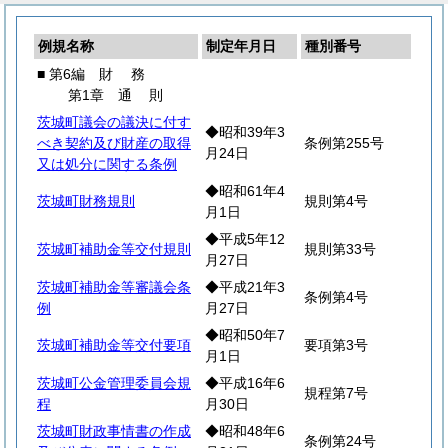
例規名称
制定年月日
種別番号
■ 第6編
財
務
第1章
通
則
茨城町議会の議決に付す
◆昭和39年3
べき契約及び財産の取得
条例第255号
月24日
又は処分に関する条例
◆昭和61年4
茨城町財務規則
規則第4号
月1日
◆平成5年12
茨城町補助金等交付規則
規則第33号
月27日
茨城町補助金等審議会条
◆平成21年3
条例第4号
例
月27日
◆昭和50年7
茨城町補助金等交付要項
要項第3号
月1日
茨城町公金管理委員会規
◆平成16年6
規程第7号
程
月30日
茨城町財政事情書の作成
◆昭和48年6
条例第24号