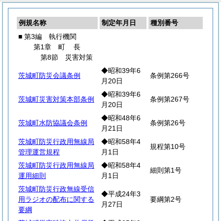
例規名称
制定年月日
種別番号
■ 第3編 執行機関
第1章
町
長
第8節 災害対策
◆昭和39年6
茨城町防災会議条例
条例第266号
月20日
◆昭和39年6
茨城町災害対策本部条例
条例第267号
月20日
◆昭和48年6
茨城町水防協議会条例
条例第26号
月21日
茨城町防災行政用無線局
◆昭和58年4
規程第10号
管理運営規程
月1日
茨城町防災行政用無線局
◆昭和58年4
細則第1号
運用細則
月1日
茨城町防災行政無線受信
◆平成24年3
用ラジオの配布に関する
要綱第2号
月27日
要綱