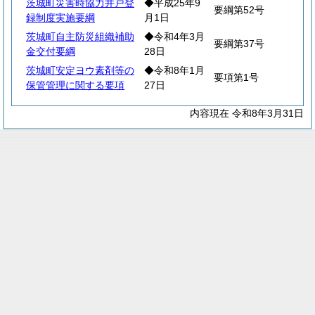
茨城町災害時協力井戸登
◆平成25年9
要綱第52号
録制度実施要綱
月1日
茨城町自主防災組織補助
◆令和4年3月
要綱第37号
金交付要綱
28日
茨城町安定ヨウ素剤等の
◆令和8年1月
要項第1号
保管管理に関する要項
27日
内容現在 令和8年3月31日