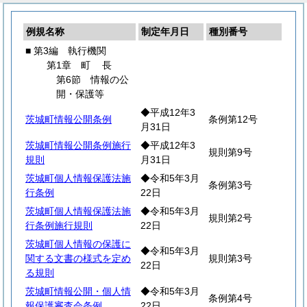
例規名称
制定年月日
種別番号
■ 第3編 執行機関
第1章
町
長
第6節 情報の公
開・保護等
◆平成12年3
茨城町情報公開条例
条例第12号
月31日
茨城町情報公開条例施行
◆平成12年3
規則第9号
規則
月31日
茨城町個人情報保護法施
◆令和5年3月
条例第3号
行条例
22日
茨城町個人情報保護法施
◆令和5年3月
規則第2号
行条例施行規則
22日
茨城町個人情報の保護に
◆令和5年3月
関する文書の様式を定め
規則第3号
22日
る規則
茨城町情報公開・個人情
◆令和5年3月
条例第4号
報保護審査会条例
22日