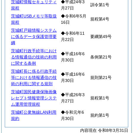
茨城町情報セキュリティ
◆平成24年3
訓令第1号
規程
月27日
茨城町USBメモリ等取扱
◆令和6年5月
規程第4号
規程
16日
茨城町戸籍情報システム
◆令和6年11
に係るデータ保護管理要
要綱第49号
月22日
綱
茨城町行政手続等におけ
◆平成16年6
る情報通信の技術の利用
条例第21号
月30日
に関する条例
茨城町長に係る行政手続
◆平成16年6
等における情報通信の技
規則第21号
月30日
術の利用に関する規則
茨城町国民健康保険画像
◆平成26年3
レセプト情報管理システ
規程第1号
月27日
ム運用管理規程
茨城町公衆無線LAN利用
◆令和元年6
規約第1号
規約
月30日
内容現在 令和8年3月31日