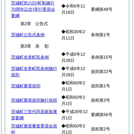
茨城町民の日(町制施行
◆令和6年11
70周年記念)実行委員会
要綱第48号
月18日
要綱
第2章 公告式
◆昭和30年2
茨城町公告式条例
条例第1号
月11日
第3章
表
彰
◆平成6年12
茨城町名誉町民条例
条例第15号
月28日
茨城町名誉町民条例施行
◆平成6年12
規則第22号
規則
月28日
◆昭和60年2
茨城町褒賞規則
規則第1号
月1日
◆昭和60年2
茨城町褒賞規則施行規程
規程第3号
月1日
茨城町三世代同居家族褒
◆平成28年12
要綱第56号
賞要綱
月1日
茨城町褒賞審査委員会規
◆昭和60年2
規程第2号
程
月1日