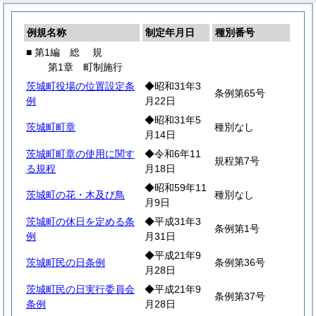
例規名称
制定年月日
種別番号
■ 第1編
総
規
第1章 町制施行
茨城町役場の位置設定条
◆昭和31年3
条例第65号
例
月22日
◆昭和31年5
茨城町町章
種別なし
月14日
茨城町町章の使用に関す
◆令和6年11
規程第7号
る規程
月18日
◆昭和59年11
茨城町の花・木及び鳥
種別なし
月9日
茨城町の休日を定める条
◆平成31年3
条例第1号
例
月31日
◆平成21年9
茨城町民の日条例
条例第36号
月28日
茨城町民の日実行委員会
◆平成21年9
条例第37号
条例
月28日