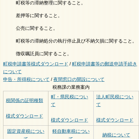
町税等の滞納整理に関すること。
差押等に関すること。
公売に関すること。
町税等の滞納処分の執行停止及び不納欠損に関すること。
徴収嘱託員に関すること。
町税申請書等様式ダウンロード
/
町税申請書等の郵送申請手続き
について
申告・所得税について
/
夜間窓口の開設について
税務課の業務案内
町・県民税につい
法人町民税につい
税関係の証明種類
て
て
様式ダウンロード
様式ダウンロード
様式ダウンロード
固定資産税につい
軽自動車税につい
納税について
て
て