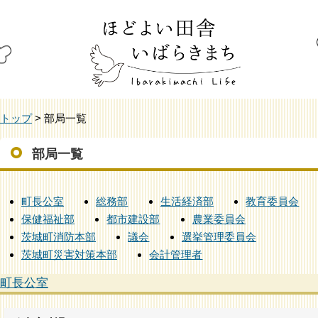
トップ
> 部局一覧
部局一覧
町長公室
総務部
生活経済部
教育委員会
保健福祉部
都市建設部
農業委員会
茨城町消防本部
議会
選挙管理委員会
茨城町災害対策本部
会計管理者
町長公室