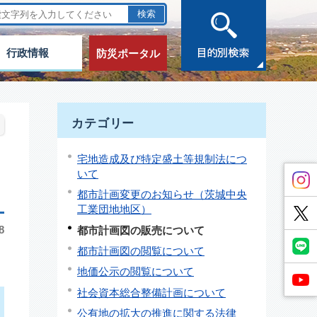
行政情報
防災ポータル
カテゴリー
宅地造成及び特定盛土等規制法につ
いて
都市計画変更のお知らせ（茨城中央
工業団地地区）
8
都市計画図の販売について
都市計画図の閲覧について
地価公示の閲覧について
社会資本総合整備計画について
公有地の拡大の推進に関する法律