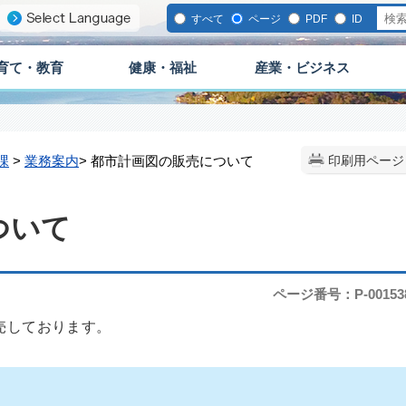
すべて
ページ
PDF
ID
育て・教育
健康・福祉
産業・ビジネス
課
>
業務案内
> 都市計画図の販売について
印刷用ページ
ついて
ページ番号：P-00153
売しております。