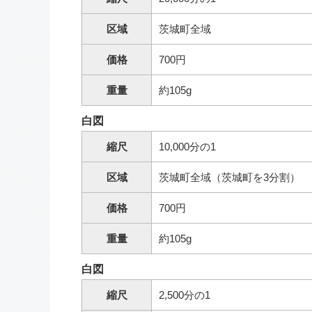
区域
茨城町全域
価格
700円
重量
約105g
白図
縮尺
10,000分の1
区域
茨城町全域（茨城町を3分割）
価格
700円
重量
約105g
白図
縮尺
2,500分の1