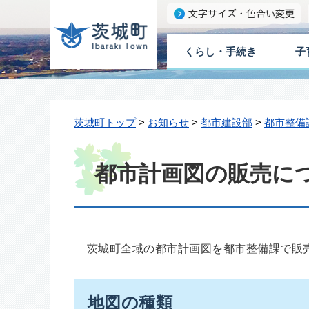
くらし・手続き
子
茨城町トップ
>
お知らせ
>
都市建設部
>
都市整備
都市計画図の販売に
茨城町全域の都市計画図を都市整備課で販
地図の種類