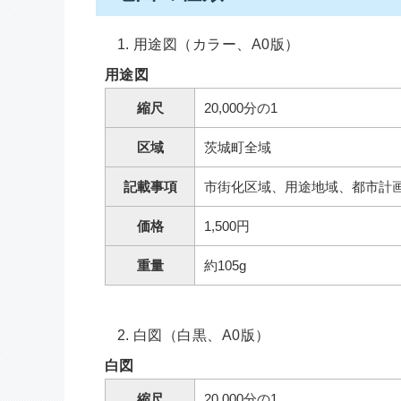
用途図（カラー、A0版）
用途図
縮尺
20,000分の1
区域
茨城町全域
記載事項
市街化区域、用途地域、都市計
価格
1,500円
重量
約105g
白図（白黒、A0版）
白図
縮尺
20,000分の1