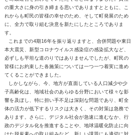
の重大さに身の引き締まる思いでありますとともに、こ
れからも町民の皆様の幸せのため、そして町発展のため
に、全力で取り組む決意を新たにしたところでありま
す。
これまでの4期16年を振り返りますと、合併問題や東日
本大震災、新型コロナウイルス感染症の感染拡大など、
必ずしも平坦な道のりではありませんでしたが、町民の
皆様にお約束した各施策については一つ一つ着実に進め
てくることができました。
しかしながら、今、地方が直面している人口減少や少
子高齢化は、地域社会のあらゆる分野において様々な影
響を及ぼし、特に担い手不足は深刻な問題であり、町全
体の活力が低下するリスクは大きく、その対策は急務で
あります。さらに、デジタル社会が急速に進むなか、行
政のデジタル化を推進することや、地球温暖化防止に向
けた脱炭素への取り組みなど、新しい課題にも適切に対