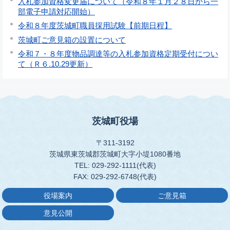
入札参加資格変更届について（令和８年１月２８日から一
部電子申請対応開始）
令和８年度茨城町職員採用試験【前期日程】
茨城町ご意見箱の設置について
令和７・８年度物品調達等の入札参加資格定期受付につい
て（Ｒ６.10.29更新）
茨城町役場
〒311-3192
茨城県東茨城郡茨城町大字小堤1080番地
TEL: 029-292-1111(代表)
FAX: 029-292-6748(代表)
役場案内
ご意見箱
意見公開