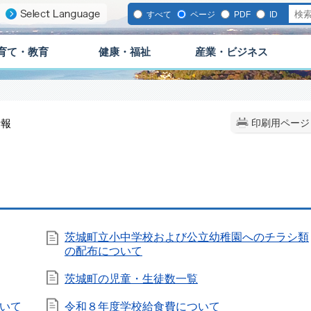
すべて
ページ
PDF
ID
育て・教育
健康・福祉
産業・ビジネス
情報
印刷用ページ
茨城町立小中学校および公立幼稚園へのチラシ類
の配布について
茨城町の児童・生徒数一覧
いて
令和８年度学校給食費について