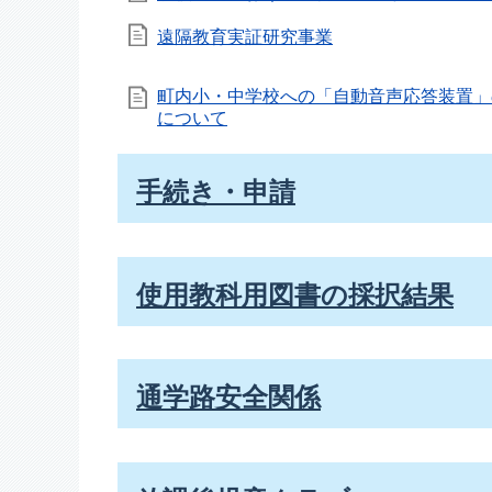
遠隔教育実証研究事業
町内小・中学校への「自動音声応答装置」
について
手続き・申請
使用教科用図書の採択結果
通学路安全関係