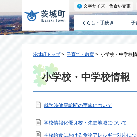
くらし・手続き
子
茨城町トップ
>
子育て・教育
> 小学校・中学校
小学校・中学校情報
就学時健康診断の実施について
学校情報化優良校・先進地域について
学校給食における食物アレルギー対応につ