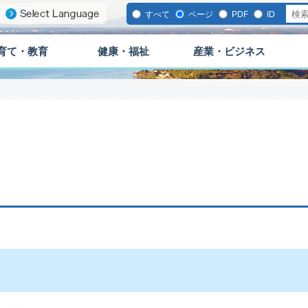
すべて
ページ
PDF
ID
育て・教育
健康・福祉
産業・ビジネス