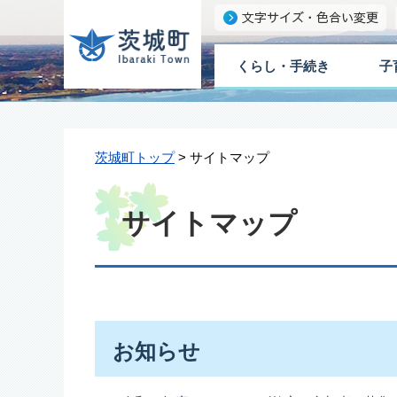
くらし・手続き
子
茨城町トップ
> サイトマップ
サイトマップ
お知らせ