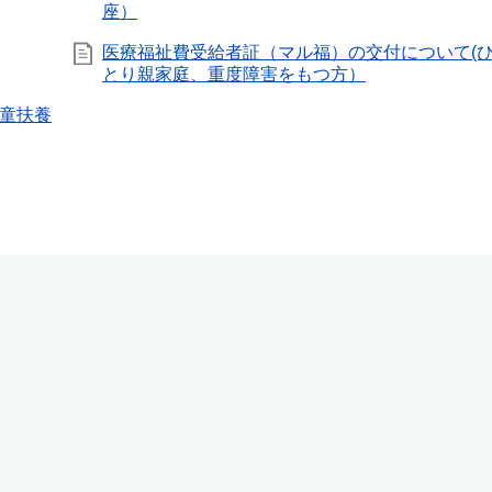
座）
医療福祉費受給者証（マル福）の交付について(
とり親家庭、重度障害をもつ方）
童扶養