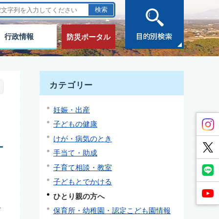
行政情報
防災ポータル
カテゴリー
妊娠・出産
子どもの健康
けが・病気のとき
手当て・助成
子育て相談・教室
子どもとでかける
ひとり親の方へ
立
保育所・幼稚園・認定こども園情報