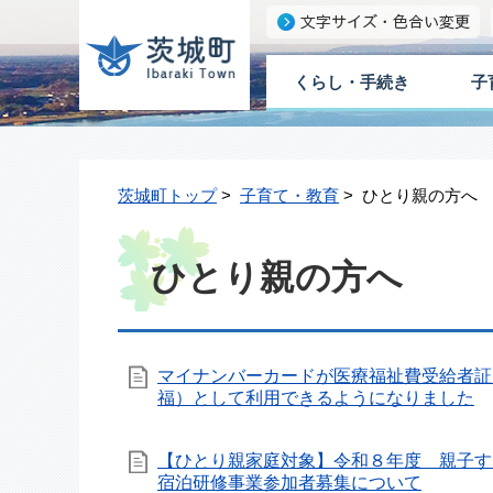
くらし・手続き
子
茨城町トップ
>
子育て・教育
> ひとり親の方へ
ひとり親の方へ
マイナンバーカードが医療福祉費受給者証
福）として利用できるようになりました
【ひとり親家庭対象】令和８年度 親子す
宿泊研修事業参加者募集について