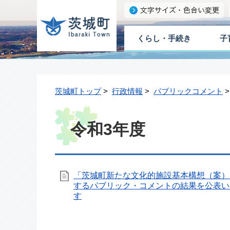
くらし・手続き
子
茨城町トップ
>
行政情報
>
パブリックコメント
令和3年度
「茨城町新たな文化的施設基本構想（案）
するパブリック・コメントの結果を公表い
す