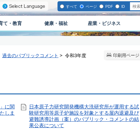
すべて
ページ
PDF
ID
育て・教育
健康・福祉
産業・ビジネス
>
過去のパブリックコメント
> 令和3年度
印刷用ページ
」に関
日本原子力研究開発機構大洗研究所が運用する試
たしま
験研究用等原子炉施設を対象とする屋内退避及び
避難誘導計画（案）のパブリック・コメントの結
果公表について