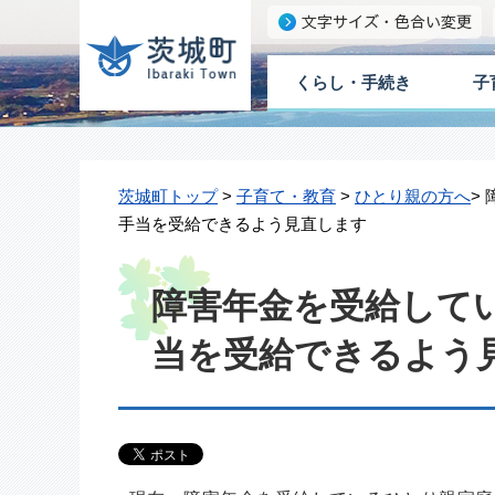
くらし・手続き
子
茨城町トップ
>
子育て・教育
>
ひとり親の方へ
>
手当を受給できるよう見直します
障害年金を受給して
当を受給できるよう