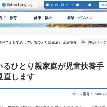
すべて
ページ
PDF
ID
育て・教育
健康・福祉
産業・ビジネス
 障害年金を受給しているひとり親家庭が児童扶養
印刷用ページ
いるひとり親家庭が児童扶養手
見直します
ページ番号：P-00172