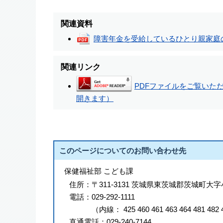
関連資料
障害年金を受給しているひとり親家庭
関連リンク
PDFファイルをご覧いただく
開きます）
このページについてのお問い合わせ先
保健福祉部 こども課
住所：
〒311-3131 茨城県東茨城郡茨城町大字
電話：
029-292-1111
（
内線
：
425
460
461
463
464
481
482
直通電話：
029-240-7144