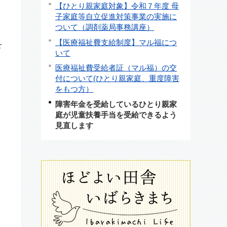
【ひとり親家庭対象】令和７年度 母
子家庭等自立促進対策事業の実施に
ついて（調剤薬局事務講座）
【医療福祉費支給制度】マル福につ
を
いて
医療福祉費受給者証（マル福）の交
付について(ひとり親家庭、重度障害
をもつ方）
障害年金を受給しているひとり親家
庭が児童扶養手当を受給できるよう
見直します