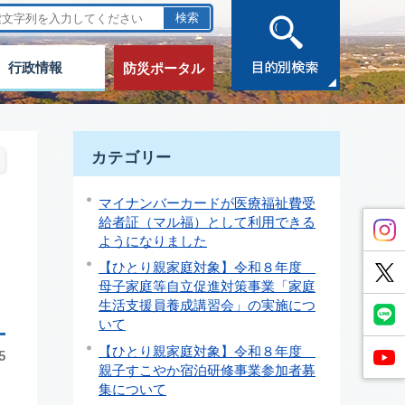
行政情報
防災ポータル
カテゴリー
マイナンバーカードが医療福祉費受
給者証（マル福）として利用できる
ようになりました
【ひとり親家庭対象】令和８年度
母子家庭等自立促進対策事業「家庭
生活支援員養成講習会」の実施につ
いて
【ひとり親家庭対象】令和８年度
5
親子すこやか宿泊研修事業参加者募
集について