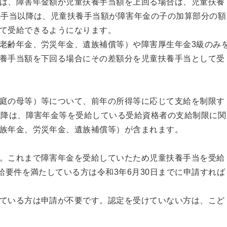
は、障害年金額が児童扶養手当額を上回る場合は、児童扶養
の手当以降は、児童扶養手当額が障害年金の子の加算部分の額
て受給できるようになります。
老齢年金、労災年金、遺族補償等）や障害厚生年金3級のみ
養手当額を下回る場合にその差額分を児童扶養手当として受
庭の母等）等について、前年の所得等に応じて支給を制限す
以降は、障害年金等を受給している受給資格者の支給制限に関
族年金、労災年金、遺族補償等）が含まれます。
。これまで障害年金を受給していたため児童扶養手当を受給
給要件を満たしている方は令和3年6月30日までに申請すれば
ている方は申請が不要です。認定を受けていない方は、こど