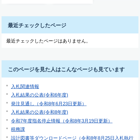
最近チェックしたページ
最近チェックしたページはありません。
このページを見た人はこんなページも見ています
入札関連情報
入札結果の公表(令和6年度)
発注見通し（令和8年6月23日更新）
入札結果の公表(令和8年度)
令和7年度指名停止情報（令和8年3月19日更新）
税務課
設計図書等ダウンロードページ（令和8年8月25日入札執行