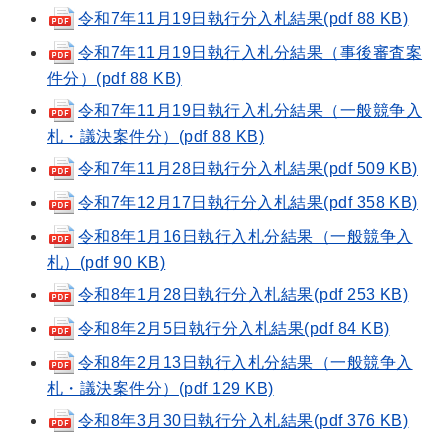
令和7年11月19日執行分入札結果(pdf 88 KB)
令和7年11月19日執行入札分結果（事後審査案
件分）(pdf 88 KB)
令和7年11月19日執行入札分結果（一般競争入
札・議決案件分）(pdf 88 KB)
令和7年11月28日執行分入札結果(pdf 509 KB)
令和7年12月17日執行分入札結果(pdf 358 KB)
令和8年1月16日執行入札分結果（一般競争入
札）(pdf 90 KB)
令和8年1月28日執行分入札結果(pdf 253 KB)
令和8年2月5日執行分入札結果(pdf 84 KB)
令和8年2月13日執行入札分結果（一般競争入
札・議決案件分）(pdf 129 KB)
令和8年3月30日執行分入札結果(pdf 376 KB)