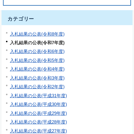
カテゴリー
入札結果の公表(令和8年度)
入札結果の公表(令和7年度)
入札結果の公表(令和6年度)
入札結果の公表(令和5年度)
入札結果の公表(令和4年度)
入札結果の公表(令和3年度)
入札結果の公表(令和2年度)
入札結果の公表(平成31年度)
入札結果の公表(平成30年度)
入札結果の公表(平成29年度)
入札結果の公表(平成28年度)
入札結果の公表(平成27年度)