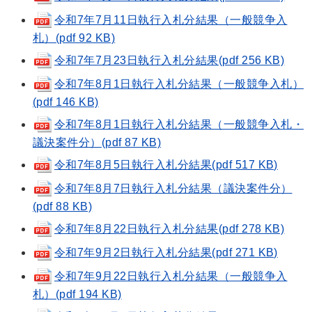
令和7年7月11日執行入札分結果（一般競争入
札）(pdf 92 KB)
令和7年7月23日執行入札分結果(pdf 256 KB)
令和7年8月1日執行入札分結果（一般競争入札）
(pdf 146 KB)
令和7年8月1日執行入札分結果（一般競争入札・
議決案件分）(pdf 87 KB)
令和7年8月5日執行入札分結果(pdf 517 KB)
令和7年8月7日執行入札分結果（議決案件分）
(pdf 88 KB)
令和7年8月22日執行入札分結果(pdf 278 KB)
令和7年9月2日執行入札分結果(pdf 271 KB)
令和7年9月22日執行入札分結果（一般競争入
札）(pdf 194 KB)