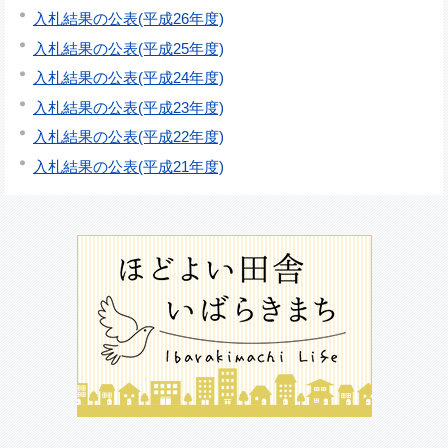
入札結果の公表(平成26年度)
入札結果の公表(平成25年度)
入札結果の公表(平成24年度)
入札結果の公表(平成23年度)
入札結果の公表(平成22年度)
入札結果の公表(平成21年度)