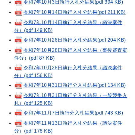
令和7年10月3日執行入札分結果(pdf 394 KB)
令和7年10月14日執行入札分結果(pdf 211 KB)
令和7年10月14日執行入札分結果（議決案件
分）(pdf 149 KB)
令和7年10月28日執行入札分結果(pdf 204 KB)
令和7年10月28日執行入札分結果（事後審査案
件分）(pdf 87 KB)
令和7年10月28日執行入札分結果（議決案件
分）(pdf 156 KB)
令和7年10月31日執行分入札結果(pdf 134 KB)
令和7年10月31日執行分入札結果（一般競争入
札）(pdf 125 KB)
令和7年11月7日執行分入札結果(pdf 743 KB)
令和7年11月13日執行入札分結果（議決案件
分）(pdf 178 KB)