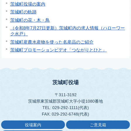
茨城町役場の案内
茨城町の軌跡
茨城町の花・木・鳥
（令和8年7月27日更新）茨城町内の求人情報（ハローワー
ク水戸）
茨城町産農水産物を使った名産品のご紹介
茨城町プロモーションビデオ「つながりとひと」
茨城町役場
〒311-3192
茨城県東茨城郡茨城町大字小堤1080番地
TEL: 029-292-1111(代表)
FAX: 029-292-6748(代表)
役場案内
ご意見箱