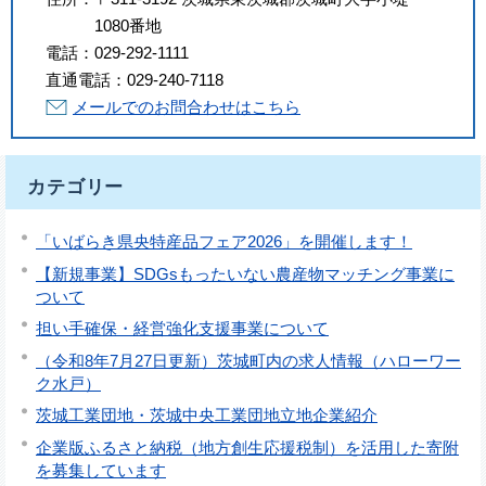
1080番地
電話：
029-292-1111
直通電話：
029-240-7118
メールでのお問合わせはこちら
カテゴリー
「いばらき県央特産品フェア2026」を開催します！
【新規事業】SDGsもったいない農産物マッチング事業に
ついて
担い手確保・経営強化支援事業について
（令和8年7月27日更新）茨城町内の求人情報（ハローワー
ク水戸）
茨城工業団地・茨城中央工業団地立地企業紹介
企業版ふるさと納税（地方創生応援税制）を活用した寄附
を募集しています