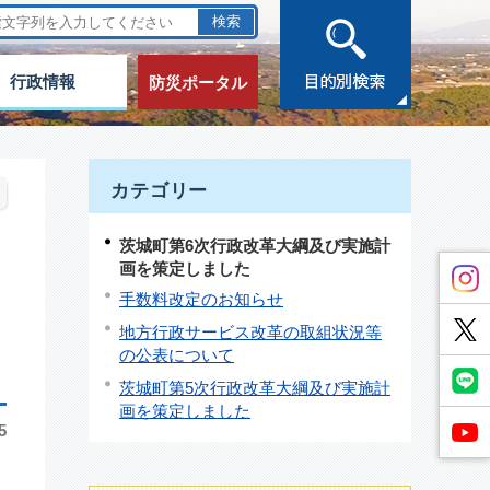
行政情報
防災ポータル
カテゴリー
茨城町第6次行政改革大綱及び実施計
画を策定しました
手数料改定のお知らせ
地方行政サービス改革の取組状況等
の公表について
茨城町第5次行政改革大綱及び実施計
画を策定しました
5