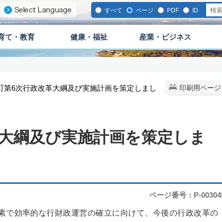
すべて
ページ
PDF
ID
育て・教育
健康・福祉
産業・ビジネス
城町第6次行政改革大綱及び実施計画を策定しまし
印刷用ページ
革大綱及び実施計画を策定しま
ページ番号：P-00304
素で効率的な行財政運営の確立に向けて、今後の行政改革の