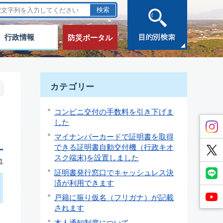
行政情報
防災ポータル
カテゴリー
コンビニ交付の手数料を引き下げま
した
マイナンバーカードで証明書を取得
できる証明書自動交付機（行政キオ
スク端末)を設置しました
1
証明書発行窓口でキャッシュレス決
済が利用できます
戸籍に振り仮名（フリガナ）が記載
されます
本人通知制度について