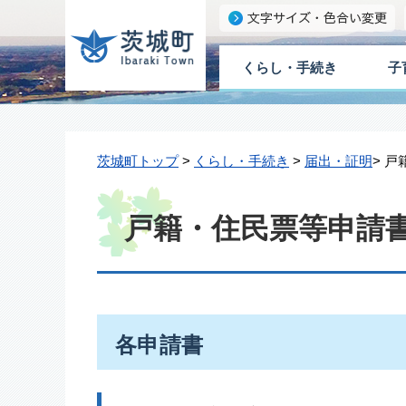
くらし・手続き
子
茨城町トップ
>
くらし・手続き
>
届出・証明
> 
戸籍・住民票等申請
各申請書