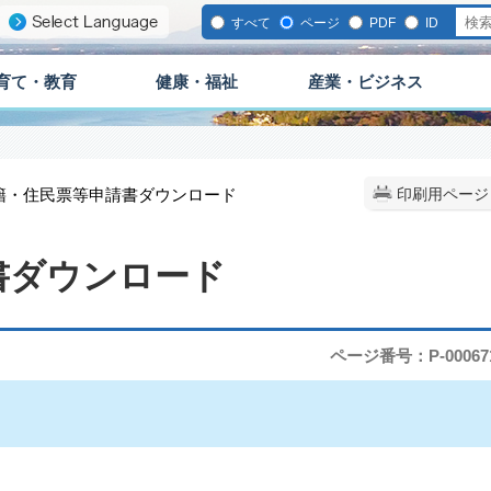
すべて
ページ
PDF
ID
育て・教育
健康・福祉
産業・ビジネス
戸籍・住民票等申請書ダウンロード
印刷用ページ
書ダウンロード
ページ番号：P-00067