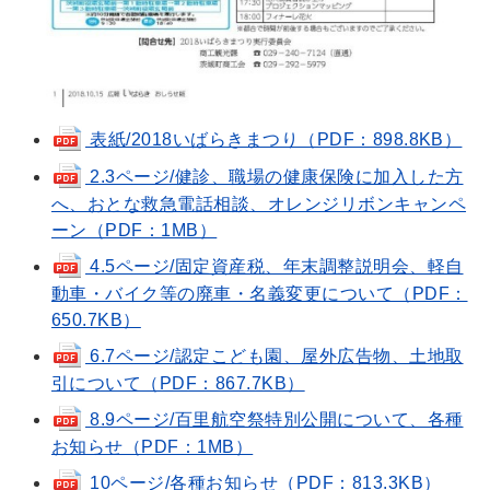
表紙/2018いばらきまつり（PDF：898.8KB）
2.3ページ/健診、職場の健康保険に加入した方
へ、おとな救急電話相談、オレンジリボンキャンペ
ーン（PDF：1MB）
4.5ページ/固定資産税、年末調整説明会、軽自
動車・バイク等の廃車・名義変更について（PDF：
650.7KB）
6.7ページ/認定こども園、屋外広告物、土地取
引について（PDF：867.7KB）
8.9ページ/百里航空祭特別公開について、各種
お知らせ（PDF：1MB）
10ページ/各種お知らせ（PDF：813.3KB）