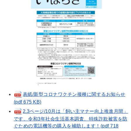
表紙/新型コロナワクチン接種に関するお知らせ
(pdf 675 KB)
2.3ページ/10月は「飼い主マナー向上推進月間」
です、令和3年社会生活基本調査、特殊詐欺被害を防
ぐための電話機等の購入を補助します！(pdf 718