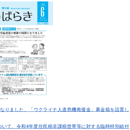
になりました、「ウクライナ人道危機救援金」募金箱を設置し
について、令和4年度住民税非課税世帯等に対する臨時特別給付