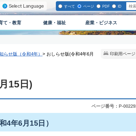
すべて
ページ
PDF
ID
育て・教育
健康・福祉
産業・ビジネス
知らせ版（令和4年）
> おしらせ版(令和4年6月
印刷用ページ
月15日)
ページ番号：P-00229
和4年6月15日）