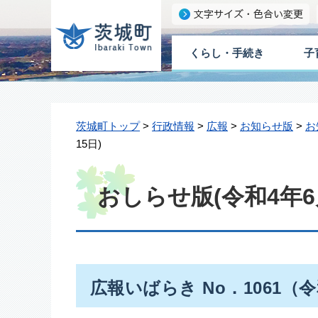
くらし・手続き
子
茨城町トップ
>
行政情報
>
広報
>
お知らせ版
>
お
15日)
おしらせ版(令和4年6
広報いばらき No．1061（令