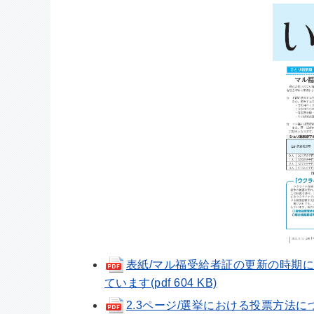
表紙/マル福受給者証の更新の時期
ています(pdf 604 KB)
2.3ページ/選挙における投票方法