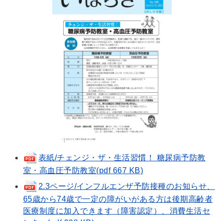
表紙/チェンジ・ザ・生活習慣！ 糖尿病予防教
室・高血圧予防教室(pdf 667 KB)
2.3ページ/インフルエンザ予防接種のお知らせ、
65歳から74歳で一定の障がいがある方は後期高齢者
医療制度に加入できます（障害認定）、消費生活セ