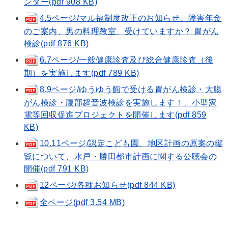
ンター(pdf 908 KB)
4.5ページ/マル福制度改正のお知らせ、障害年金
のご案内、男の料理教室、受けていますか？ 胃がん
検診(pdf 876 KB)
6.7ページ/一般健康診査及び総合健康診査（後
期）を実施します(pdf 789 KB)
8.9ページ/ゆうゆう館で受ける胃がん検診・大腸
がん検診・腹部超音波検診を実施します！、小型家
電等回収促進プロジェクトを開催します(pdf 859
KB)
10.11ページ/認定こども園、地区計画の原案の縦
覧について、水戸・勝田都市計画に関する公聴会の
開催(pdf 791 KB)
12ページ/各種お知らせ(pdf 844 KB)
全ページ(pdf 3.54 MB)