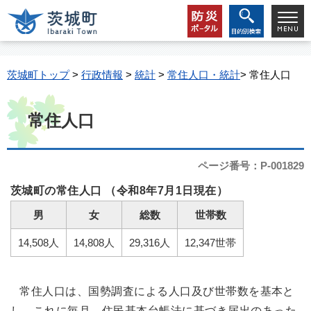
茨城町トップ
>
行政情報
>
統計
>
常住人口・統計
> 常住人口
常住人口
ページ番号：P-001829
茨城町の常住人口 （令和8年7月1日現在）
男
女
総数
世帯数
14,508人
14,808人
29,316人
12,347世帯
常住人口は、国勢調査による人口及び世帯数を基本と
し、これに毎月、住民基本台帳法に基づき届出のあった