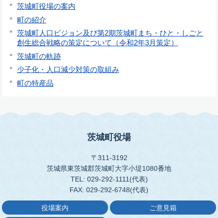
茨城町役場の案内
町の紹介
茨城町人口ビジョン及び第2期茨城町まち・ひと・しごと
創生総合戦略の策定について（令和2年3月策定）
茨城町の軌跡
少子化・人口減少対策の取組み
町の特産品
茨城町役場
〒311-3192
茨城県東茨城郡茨城町大字小堤1080番地
TEL: 029-292-1111(代表)
FAX: 029-292-6748(代表)
役場案内
ご意見箱