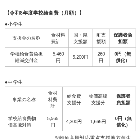
【令和8年度学校給食費（月額）】
●小学生
食材料
国・県
町支
保護者負
支援金の名称
費計
支援額
援額
担額
学校給食費負担
5,460
260
0円（無
5,200円
軽減交付金
円
円
償化）
●中学生
食材
給食費
物価高騰
保護者
事業の名称
料費
支援分
支援分
負担額
計
学校給食費物
5,965
0円（無
4,300円
1,665円
価高騰対策
円
償化）
※物価高騰対応重点支援地方創生