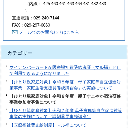
（
内線
：
425
460
461
463
464
481
482
483
）
直通電話：
029-240-7144
FAX：
029-297-6860
メールでのお問合わせはこちら
カテゴリー
マイナンバーカードが医療福祉費受給者証（マル福）とし
て利用できるようになりました
【ひとり親家庭対象】令和８年度 母子家庭等自立促進対
策事業「家庭生活支援員養成講習会」の実施について
【ひとり親家庭対象】令和８年度 親子すこやか宿泊研修
事業参加者募集について
【ひとり親家庭対象】令和７年度 母子家庭等自立促進対策
事業の実施について（調剤薬局事務講座）
【医療福祉費支給制度】マル福について