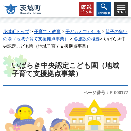
茨城町トップ
>
子育て・教育
>
子どもとでかける
>
親子の集い
の場（地域子育て支援拠点事業）
>
各施設の概要
> いばらき中
央認定こども園（地域子育て支援拠点事業）
いばらき中央認定こども園（地域
子育て支援拠点事業）
ページ番号：P-000177