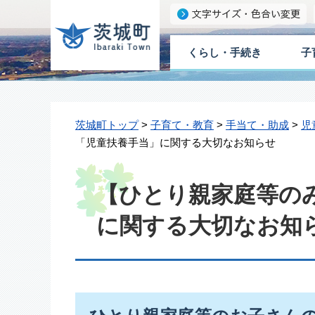
くらし・手続き
子
茨城町トップ
>
子育て・教育
>
手当て・助成
>
児
「児童扶養手当」に関する大切なお知らせ
【ひとり親家庭等の
に関する大切なお知