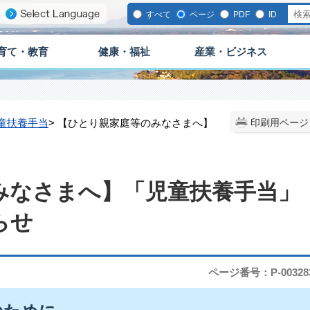
すべて
ページ
PDF
ID
育て・教育
健康・福祉
産業・ビジネス
童扶養手当
> 【ひとり親家庭等のみなさまへ】
印刷用ページ
みなさまへ】「児童扶養手当」
らせ
ページ番号：P-00328