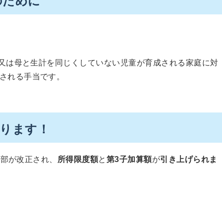
のために
又は母と生計を同じくしていない児童が育成される家庭に対
される手当です。
わります！
一部が改正され、
所得限度額
と
第3子加算額
が
引き上げられま