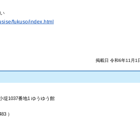
い
usise/fukuso/index.html
掲載日 令和6年11月1
小堤1037番地1 ゆうゆう館
483
）