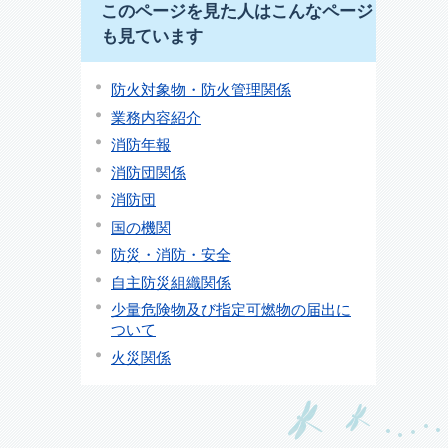
このページを見た人はこんなページ
も見ています
防火対象物・防火管理関係
業務内容紹介
消防年報
消防団関係
消防団
国の機関
防災・消防・安全
自主防災組織関係
少量危険物及び指定可燃物の届出に
ついて
火災関係