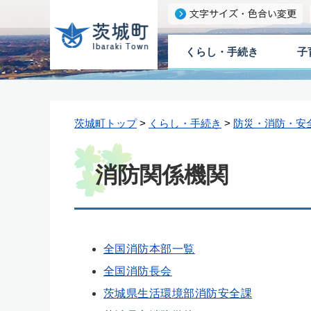
くらし・手続き
子
茨城町トップ
>
くらし・手続き
>
防災・消防・安
消防関係機関
全国消防本部一覧
全国消防長会
茨城県生活環境部消防安全課