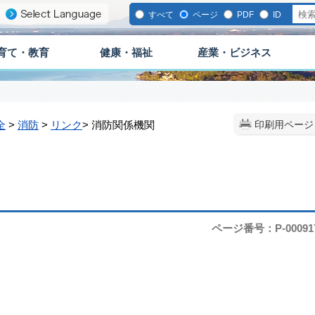
すべて
ページ
PDF
ID
育て・教育
健康・福祉
産業・ビジネス
全
>
消防
>
リンク
> 消防関係機関
印刷用ページ
ページ番号：P-00091