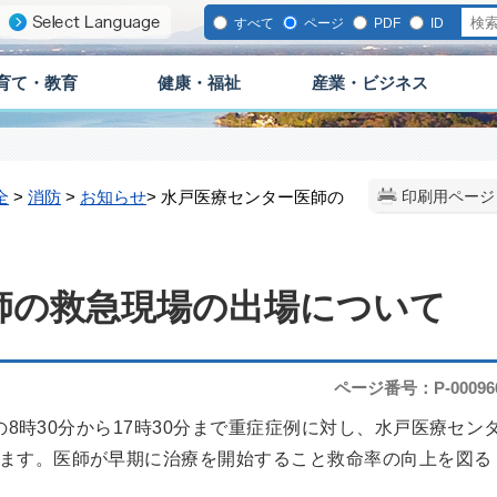
すべて
ページ
PDF
ID
育て・教育
健康・福祉
産業・ビジネス
全
>
消防
>
お知らせ
> 水戸医療センター医師の
印刷用ページ
師の救急現場の出場について
ページ番号：P-00096
8時30分から17時30分まで重症症例に対し、水戸医療セン
ます。医師が早期に治療を開始すること救命率の向上を図る