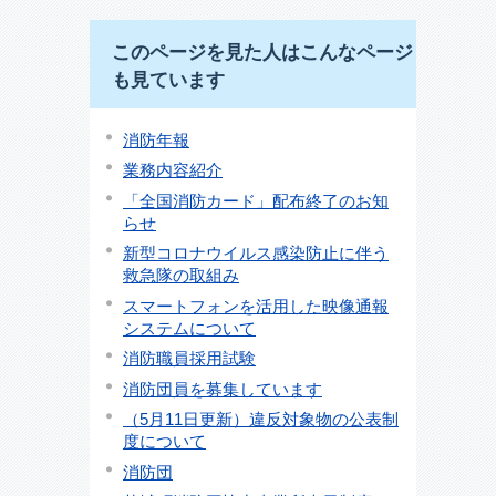
このページを見た人はこんなページ
も見ています
消防年報
業務内容紹介
「全国消防カード」配布終了のお知
らせ
新型コロナウイルス感染防止に伴う
救急隊の取組み
スマートフォンを活用した映像通報
システムについて
消防職員採用試験
消防団員を募集しています
（5月11日更新）違反対象物の公表制
度について
消防団