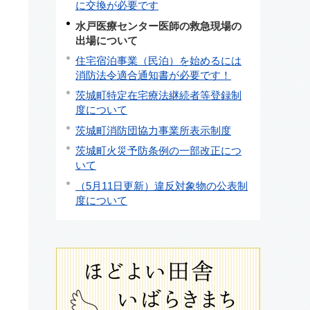
に交換が必要です
水戸医療センター医師の救急現場の
出場について
住宅宿泊事業（民泊）を始めるには
消防法令適合通知書が必要です！
茨城町特定在宅療法継続者等登録制
度について
茨城町消防団協力事業所表示制度
茨城町火災予防条例の一部改正につ
いて
（5月11日更新）違反対象物の公表制
度について