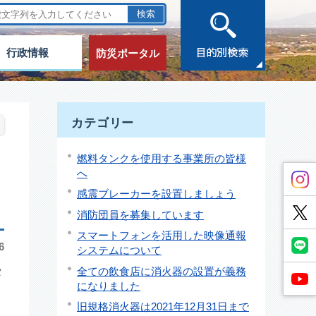
行政情報
防災ポータル
カテゴリー
燃料タンクを使用する事業所の皆様
へ
感震ブレーカーを設置しましょう
消防団員を募集しています
スマートフォンを活用した映像通報
6
システムについて
全ての飲食店に消火器の設置が義務
タ
になりました
旧規格消火器は2021年12月31日まで