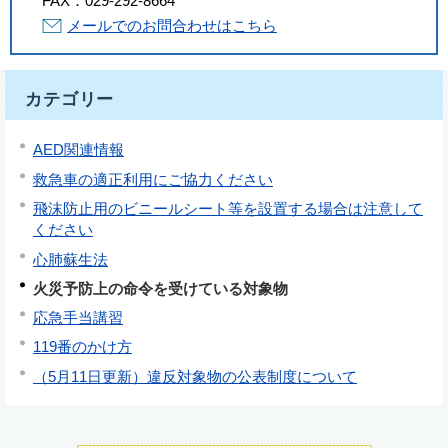
FAX：
029-292-8664
メールでのお問合わせはこちら
カテゴリー
AED関連情報
救急車の適正利用にご協力ください
飛沫防止用のビニールシート等を設置する場合は注意して
ください
心肺蘇生法
火災予防上の命令を受けている対象物
応急手当講習
119番のかけ方
（5月11日更新）違反対象物の公表制度について