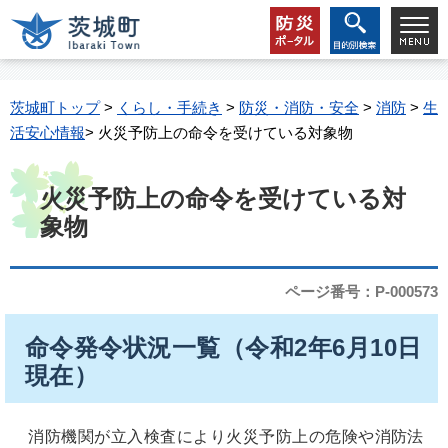
茨城町トップ
>
くらし・手続き
>
防災・消防・安全
>
消防
>
生
活安心情報
> 火災予防上の命令を受けている対象物
火災予防上の命令を受けている対
象物
ページ番号：P-000573
命令発令状況一覧（令和2年6月10日
現在）
消防機関が立入検査により火災予防上の危険や消防法