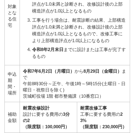
評点が1.0未満と診断され、改修設計後の上部
対象
構造評点が1.0以上となるもの
とな
る住
工事を行う場合は、耐震診断の結果、上部構造
宅
評点が1.0未満と診断され、改修設計後の上部
構造評点が1.0以上となるもので、改修工事に
より上部構造評点が1.0以上になるもの
令和8年2月末日
までに設計または工事が完了す
るもの
令和7年6月2日（月曜日）
から
8月29日（金曜日）
ま
申込
で
期
午前
8
時
30
分～正午、午後
1
時～
5
時
15
分(土曜日・日
間・
曜日・祝祭日を除く)
場所
茨城町役場 1階 都市整備課（10番窓口）
耐震改修設計
耐震改修工事
補助
設計に要する費用の
3分
工事に要する費用の
2
金額
の2
3%
（限度額：100,000円）
（限度額：230,000円）