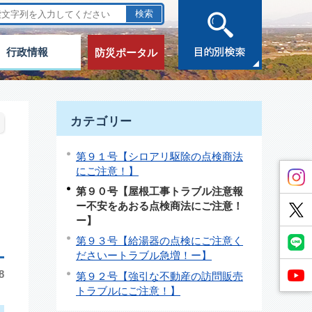
行政情報
防災ポータル
カテゴリー
第９１号【シロアリ駆除の点検商法
にご注意！】
第９０号【屋根工事トラブル注意報
ー不安をあおる点検商法にご注意！
ー】
第９３号【給湯器の点検にご注意く
ださいートラブル急増！ー】
8
第９２号【強引な不動産の訪問販売
トラブルにご注意！】