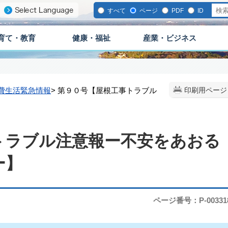
すべて
ページ
PDF
ID
育て・教育
健康・福祉
産業・ビジネス
費生活緊急情報
> 第９０号【屋根工事トラブル
印刷用ページ
トラブル注意報ー不安をあおる
ー】
ページ番号：P-00331