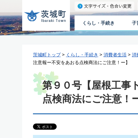
くらし・手続き
子
茨城町トップ
>
くらし・手続き
>
消費者生活
>
消
注意報ー不安をあおる点検商法にご注意！ー】
第９０号【屋根工事
点検商法にご注意！