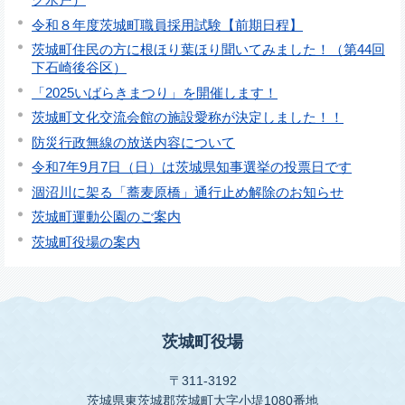
令和８年度茨城町職員採用試験【前期日程】
茨城町住民の方に根ほり葉ほり聞いてみました！（第44回
下石崎後谷区）
「2025いばらきまつり」を開催します！
茨城町文化交流会館の施設愛称が決定しました！！
防災行政無線の放送内容について
令和7年9月7日（日）は茨城県知事選挙の投票日です
涸沼川に架る「蕎麦原橋」通行止め解除のお知らせ
茨城町運動公園のご案内
茨城町役場の案内
茨城町役場
〒311-3192
茨城県東茨城郡茨城町大字小堤1080番地