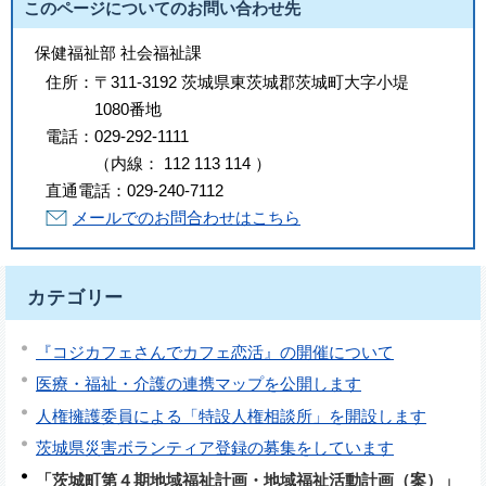
このページについてのお問い合わせ先
保健福祉部 社会福祉課
住所：
〒311-3192 茨城県東茨城郡茨城町大字小堤
1080番地
電話：
029-292-1111
（
内線
：
112
113
114
）
直通電話：
029-240-7112
メールでのお問合わせはこちら
カテゴリー
『コジカフェさんでカフェ恋活』の開催について
医療・福祉・介護の連携マップを公開します
人権擁護委員による「特設人権相談所」を開設します
茨城県災害ボランティア登録の募集をしています
「茨城町第４期地域福祉計画・地域福祉活動計画（案）」