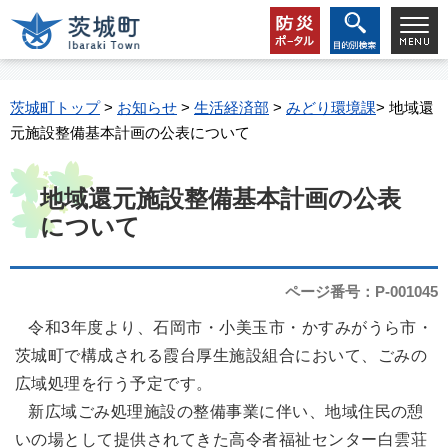
茨城町トップ
>
お知らせ
>
生活経済部
>
みどり環境課
> 地域還
元施設整備基本計画の公表について
地域還元施設整備基本計画の公表
について
ページ番号：P-001045
令和3年度より、石岡市・小美玉市・かすみがうら市・
茨城町で構成される霞台厚生施設組合において、ごみの
広域処理を行う予定です。
新広域ごみ処理施設の整備事業に伴い、地域住民の憩
いの場として提供されてきた高令者福祉センター白雲荘