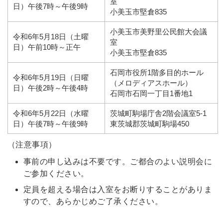
室
日）午後7時～午後9時
小美玉市堅倉835
小美玉市美野里公民館大会議
令和6年5月18日（土曜
室
日）午前10時～正午
小美玉市堅倉835
石岡市役所1階多目的ホール
令和6年5月19日（日曜
（メロディアスホール）
日）午後2時～午後4時
石岡市石岡一丁目1番地1
令和6年5月22日（水曜
茨城町駒場庁舎2階会議室5-1
日）午後7時～午後9時
東茨城郡茨城町駒場450
（注意事項）
事前の申し込みは不要です。ご都合のよい説明会に
ご参加ください。
定員を超える場合は入室をお断りすることがありま
すので、あらかじめご了承ください。