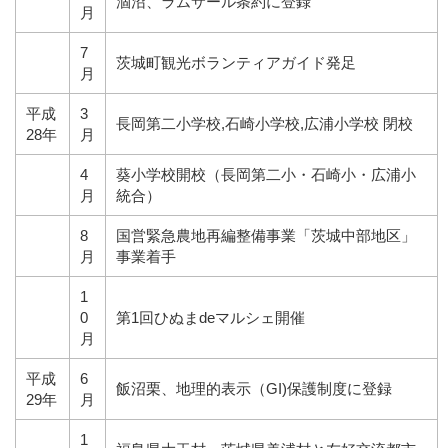
涸沼、ラムサール条約に登録
月
7
茨城町観光ボランティアガイド発足
月
平成
3
長岡第二小学校,石崎小学校,広浦小学校 閉校
28年
月
4
葵小学校開校（長岡第二小・石崎小・広浦小
月
統合）
8
国営緊急農地再編整備事業「茨城中部地区」
月
事業着手
1
0
第1回ひぬまdeマルシェ開催
月
平成
6
飯沼栗、地理的表示（GI)保護制度に登録
29年
月
1