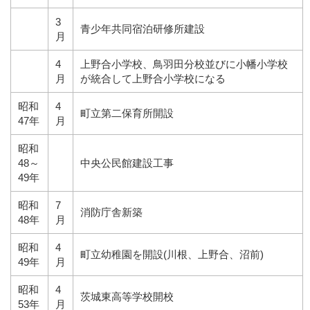
3
青少年共同宿泊研修所建設
月
4
上野合小学校、鳥羽田分校並びに小幡小学校
月
が統合して上野合小学校になる
昭和
4
町立第二保育所開設
47年
月
昭和
48～
中央公民館建設工事
49年
昭和
7
消防庁舎新築
48年
月
昭和
4
町立幼稚園を開設(川根、上野合、沼前)
49年
月
昭和
4
茨城東高等学校開校
53年
月