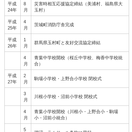
平成
8
災害時相互応援協定締結（美浦村、福島県大
24年
月
玉村）
平成
4
茨城町消防庁舎完成
25年
月
平成
1
群馬県玉村町と友好交流協定締結
26年
月
4
青葉中学校開校（桜丘中学校、梅香中学校統
月
合）
平成
2
駒場小学校・上野合小学校 閉校式
27年
月
3
川根小学校・沼前小学校 閉校式
月
4
青葉小学校開校（川根小・上野合小・駒場
月
小・沼前小統合）
5