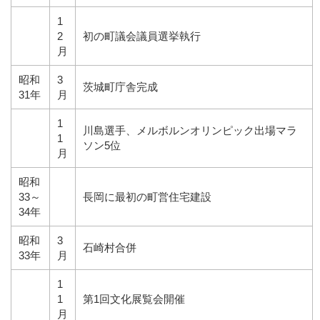
1
2
初の町議会議員選挙執行
月
昭和
3
茨城町庁舎完成
31年
月
1
川島選手、メルボルンオリンピック出場マラ
1
ソン5位
月
昭和
33～
長岡に最初の町営住宅建設
34年
昭和
3
石崎村合併
33年
月
1
1
第1回文化展覧会開催
月