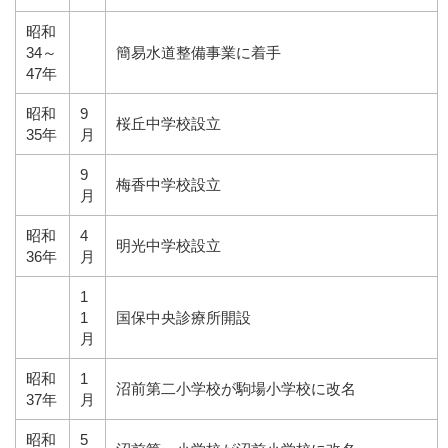
昭和
34～
簡易水道整備事業に着手
47年
昭和
9
桜丘中学校設立
35年
月
9
梅香中学校設立
月
昭和
4
明光中学校設立
36年
月
1
1
国保中央診療所開設
月
昭和
1
沼前第二小学校が駒場小学校に改名
37年
月
昭和
5