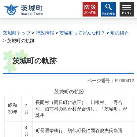
茨城町トップ
>
行政情報
>
茨城町ってどんな町？
>
町の紹介
> 茨城町の軌跡
茨城町の軌跡
ページ番号：P-000412
茨城町の軌跡
長岡村（同日町に改正）、川根村、上野合
昭和
2
村、沼前村の四か村が合併し、「茨城町」が
30年
月
誕生
3
町長選挙執行、初代町長に雨谷俊夫氏当選
月