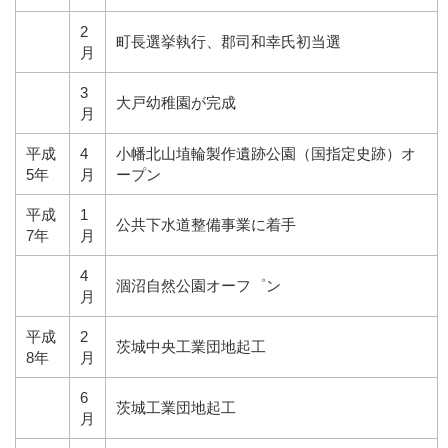
2
町長選挙執行、郡司和幸氏初当選
月
3
大戸幼稚園が完成
月
平成
4
小幡北山埴輪製作遺跡公園（国指定史跡）オ
5年
月
ープン
平成
1
公共下水道整備事業に着手
7年
月
4
涸沼自然公園オーフ゜ン
月
平成
2
茨城中央工業団地起工
8年
月
6
茨城工業団地起工
月