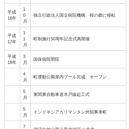
1
平成
0
独立行政法人国立病院機構、桜の郷に移転
16年
月
1
平成
1
町制施行50周年記念式典開催
17年
月
平成
3
国保病院閉院
18年
月
4
町運動公園屋内プール完成、オープン
月
5
東関東自動車道水戸線起工式
月
5
インドネシアカリマンタン州知事来町
月
7