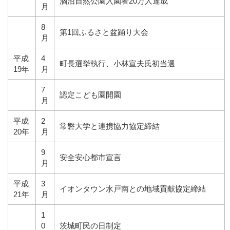
涸沼自然公園入園者20万人達成
月
8
第1回ふるさと盆踊り大会
月
平成
4
町長選挙執行、小林宣夫氏初当選
19年
月
7
認定こども園開園
月
平成
2
常磐大学と連携協力協定締結
20年
月
9
安全安心都市宣言
月
平成
3
イオンタウン水戸南との地域貢献協定締結
21年
月
1
0
茨城町民の日制定