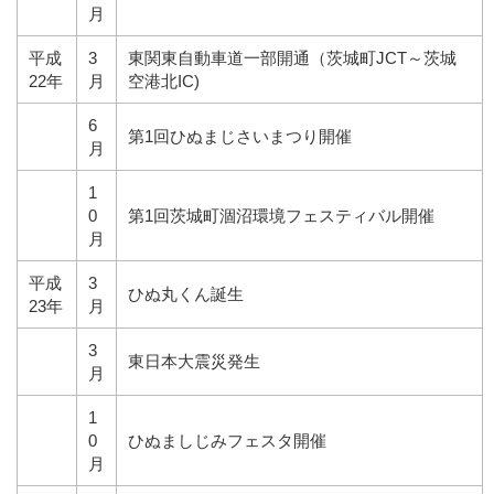
月
平成
3
東関東自動車道一部開通（茨城町JCT～茨城
22年
月
空港北IC)
6
第1回ひぬまじさいまつり開催
月
1
0
第1回茨城町涸沼環境フェスティバル開催
月
平成
3
ひぬ丸くん誕生
23年
月
3
東日本大震災発生
月
1
0
ひぬましじみフェスタ開催
月