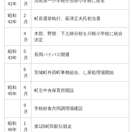
沼前第一小学校が沼前小学校に改名
41年
月
昭和
2
町長選挙執行、荻津正夫氏初当選
42年
月
4
木部、野曽、下土師分校を川根小学校に統合
月
決定
昭和
5
長岡バイパス開通
43年
月
6
茨城町外四町事務組合、し尿処理場開始
月
昭和
4
町立中央保育所開設
45年
月
9
学校給食共同調理場建設
月
昭和
1
第1回町民駅伝競走
46年
月