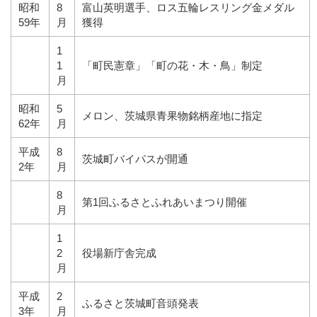
昭和
8
富山英明選手、ロス五輪レスリング金メダル
59年
月
獲得
1
1
「町民憲章」「町の花・木・鳥」制定
月
昭和
5
メロン、茨城県青果物銘柄産地に指定
62年
月
平成
8
茨城町バイパスが開通
2年
月
8
第1回ふるさとふれあいまつり開催
月
1
2
役場新庁舎完成
月
平成
2
ふるさと茨城町音頭発表
3年
月