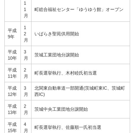
1
1
町総合福祉センター「ゆうゆう館」オープン
月
1
平成
2
いばらき聖苑供用開始
9年
月
平成
3
茨城工業団地分譲開始
10年
月
平成
2
町長選挙執行、木村睦氏初当選
11年
月
平成
3
北関東自動車道一部開通(茨城町東IC、茨城町
12年
月
西IC)
平成
2
茨城中央工業団地分譲開始
13年
月
平成
4
町長選挙執行、佐藤順一氏初当選
15年
月