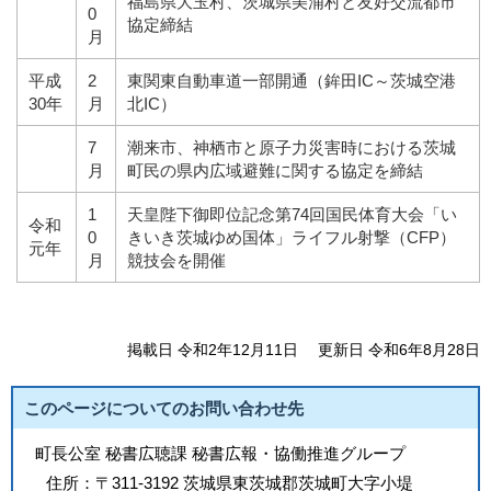
福島県大玉村、茨城県美浦村と友好交流都市
0
協定締結
月
平成
2
東関東自動車道一部開通（鉾田IC～茨城空港
30年
月
北IC）
7
潮来市、神栖市と原子力災害時における茨城
月
町民の県内広域避難に関する協定を締結
1
天皇陛下御即位記念第74回国民体育大会「い
令和
0
きいき茨城ゆめ国体」ライフル射撃（CFP）
元年
月
競技会を開催
掲載日 令和2年12月11日
更新日 令和6年8月28日
このページについてのお問い合わせ先
町長公室 秘書広聴課 秘書広報・協働推進グループ
住所：
〒311-3192 茨城県東茨城郡茨城町大字小堤