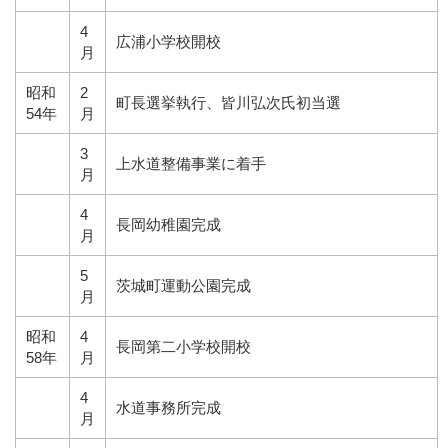
4
広浦小学校開校
月
昭和
2
町長選挙執行、皆川弘次氏初当選
54年
月
3
上水道整備事業に着手
月
4
長岡幼稚園完成
月
5
茨城町運動公園完成
月
昭和
4
長岡第二小学校開校
58年
月
4
水道事務所完成
月