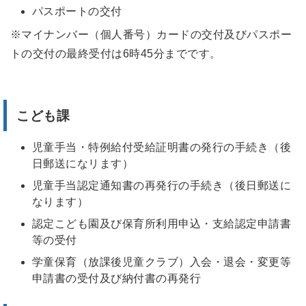
パスポートの交付
※マイナンバー
（個人番号
）
カードの交付
及びパスポー
トの交付の最終受付は6時45分までです。
こども課
児童手当・特例給付受給証明書の発行の手続き（後
日郵送になリます）
児童手当認定通知書の再発行の手続き
（
後日郵送に
なります）
認定こども園及び保育所利用申込
・
支給認定申請
書
等の受付
学童保育（放課後児童クラブ
）入会・退会・変更等
申請書の受付及び納付書の再発行