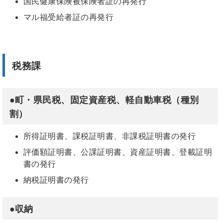
国民健康保険被保険者証の再発行
マル福受給者証の再発行
税務課
●
町
・
県民税
、
固定資産税
、
軽自動車税
（
種
別
割）
所得証明書、課税証明書、
非課税証明書の発行
評価額証明書
、
公課証明書
、
資産証明書、登載証
明
書の発行
納税証明書の発行
●収納