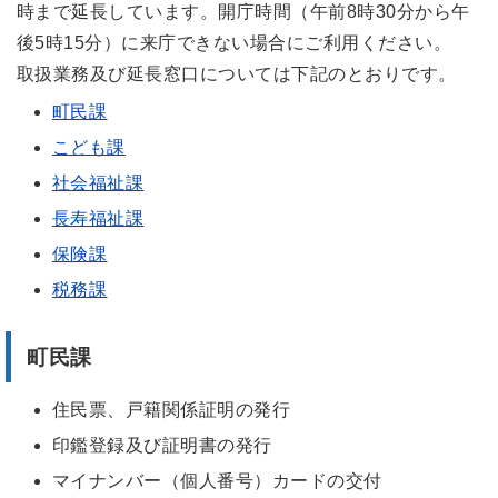
時まで延長しています。開庁時間（
午前
8
時
30分から
午
後
5
時
15
分）に来庁できない場合にご利用ください。
取扱業務及び延長窓口については下記のとおりです。
町民課
こども課
社会福祉課
長寿福祉課
保険課
税務課
町民課
住民票、戸籍関係証明の発行
印鑑登録及び証明書の発行
マイナンバ
ー
（個人番号
）
カードの交付