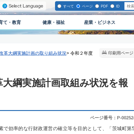
すべて
ページ
PDF
ID
育て・教育
健康・福祉
産業・ビジネス
改革大綱実施計画の取り組み状況
> 令和２年度
印刷用ページ
。
革大綱実施計画取組み状況を報
ページ番号：P-00252
素で効率的な行財政運営の確立等を目的として、「茨城町第