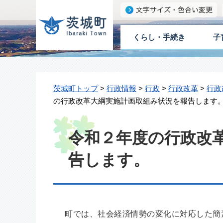
くらし・手続き
子
茨城町トップ
>
行政情報
>
行政
>
行政改革
>
行政
の行政改革大綱実施計画取組み状況を報告します
令和２年度の行政改
告します。
町では、社会経済情勢の変化に対応した簡