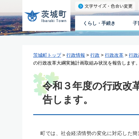
くらし・手続き
子
茨城町トップ
>
行政情報
>
行政
>
行政改革
>
行政
の行政改革大綱実施計画取組み状況を報告します
令和３年度の行政改
告します。
町では、社会経済情勢の変化に対応した簡