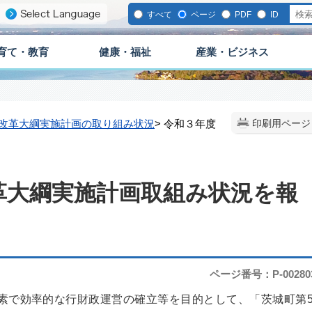
すべて
ページ
PDF
ID
育て・教育
健康・福祉
産業・ビジネス
改革大綱実施計画の取り組み状況
> 令和３年度
印刷用ページ
。
革大綱実施計画取組み状況を報
ページ番号：P-00280
素で効率的な行財政運営の確立等を目的として、「茨城町第