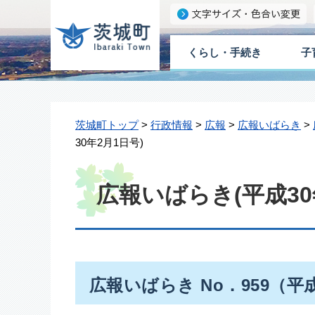
くらし・手続き
子
茨城町トップ
>
行政情報
>
広報
>
広報いばらき
>
30年2月1日号)
広報いばらき(平成30
広報いばらき No．959（平