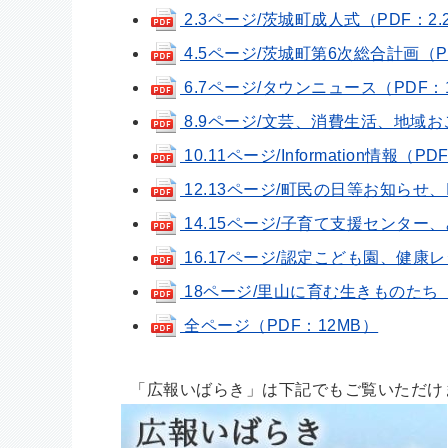
2.3ページ/茨城町成人式（PDF：2.
4.5ページ/茨城町第6次総合計画（PD
6.7ページ/タウンニュース（PDF：1
8.9ページ/文芸、消費生活、地域お
10.11ページ/Information情報（PD
12.13ページ/町民の日等お知らせ、I
14.15ページ/子育て支援センター、
16.17ページ/認定こども園、健康レ
18ページ/里山に育む生きものたち（P
全ページ（PDF：12MB）
「広報いばらき」は下記でもご覧いただけ