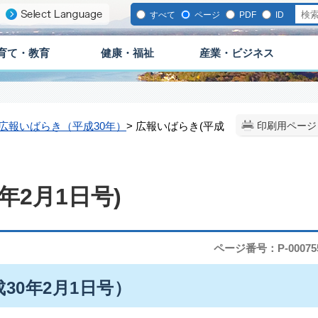
すべて
ページ
PDF
ID
育て・教育
健康・福祉
産業・ビジネス
広報いばらき（平成30年）
> 広報いばらき(平成
印刷用ページ
年2月1日号)
ページ番号：P-00075
成30年2月1日号）