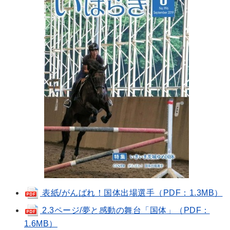
表紙/がんばれ！国体出場選手（PDF：1.3MB）
2.3ページ/夢と感動の舞台「国体」（PDF：
1.6MB）