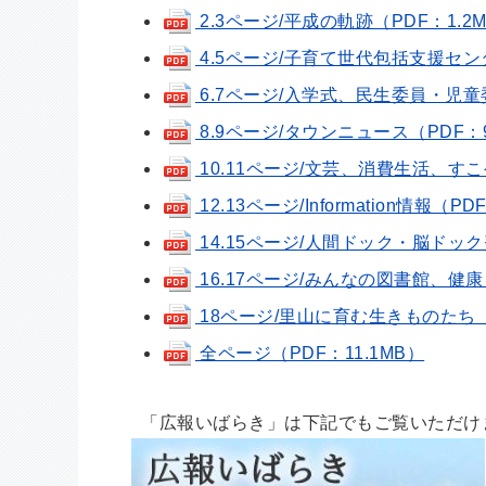
2.3ページ/平成の軌跡（PDF：1.2
4.5ページ/子育て世代包括支援セン
6.7ページ/入学式、民生委員・児童委
8.9ページ/タウンニュース（PDF：9
10.11ページ/文芸、消費生活、す
12.13ページ/Information情報（PD
14.15ページ/人間ドック・脳ドッ
16.17ページ/みんなの図書館、健康
18ページ/里山に育む生きものたち（P
全ページ（PDF：11.1MB）
「広報いばらき」は下記でもご覧いただけ