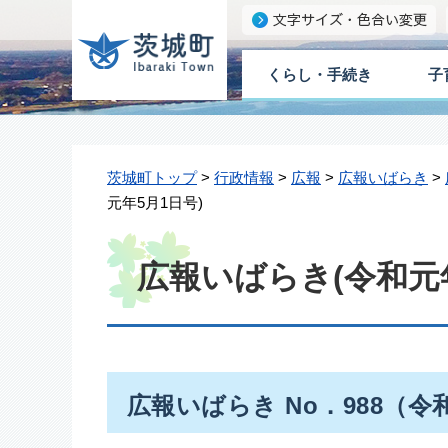
くらし・手続き
子
茨城町トップ
>
行政情報
>
広報
>
広報いばらき
>
元年5月1日号)
広報いばらき(令和元年
広報いばらき No．988（令