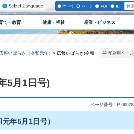
すべて
ページ
PDF
ID
育て・教育
健康・福祉
産業・ビジネス
広報いばらき（令和元年）
> 広報いばらき(令和
印刷用ページ
5月1日号)
ページ番号：P-00078
和元年5月1日号）