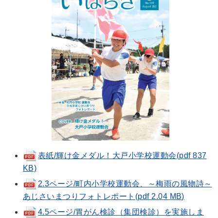
表紙/輝け金メダル！大戸小学校運動会(pdf 837
KB)
2.3ページ/町内小学校運動会、～梅雨の風物詩～
あじさいまつりフォトレポート(pdf 2.04 MB)
4.5ページ/胃がん検診（集団検診）を実施しま