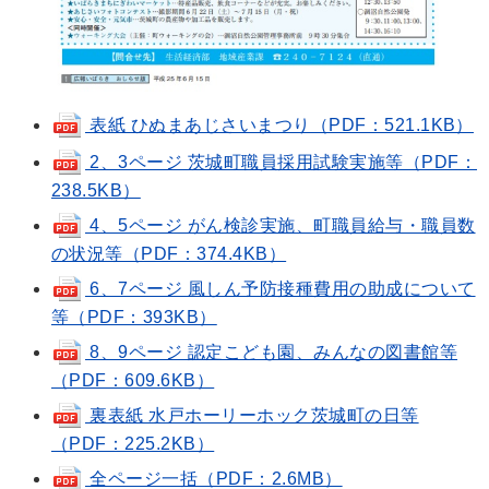
表紙 ひぬまあじさいまつり（PDF：521.1KB）
2、3ページ 茨城町職員採用試験実施等（PDF：
238.5KB）
4、5ページ がん検診実施、町職員給与・職員数
の状況等（PDF：374.4KB）
6、7ページ 風しん予防接種費用の助成について
等（PDF：393KB）
8、9ページ 認定こども園、みんなの図書館等
（PDF：609.6KB）
裏表紙 水戸ホーリーホック茨城町の日等
（PDF：225.2KB）
全ページ一括（PDF：2.6MB）