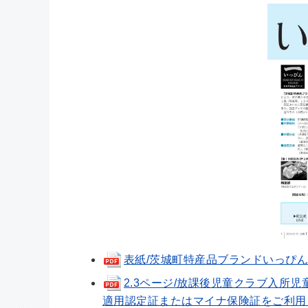
表紙/茨城町特産品ブランドいっぴん第4
2.3ページ/放課後児童クラブ入所
適用認定証またはマイナ保険証をご利用ください