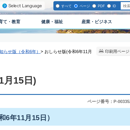
すべて
ページ
PDF
ID
育て・教育
健康・福祉
産業・ビジネス
知らせ版（令和6年）
> おしらせ版(令和6年11月
印刷用ページ
月15日)
ページ番号：P-00335
和6年11月15日）