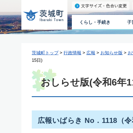
くらし・手続き
子
茨城町トップ
>
行政情報
>
広報
>
お知らせ版
>
お
15日)
おしらせ版(令和6年11
広報いばらき No．1118（令