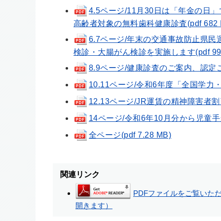
4.5ページ/11月30日は「年金
高齢者対象の無料歯科健康診査(pdf 682 
6.7ページ/年末の交通事故防止県
検診・大腸がん検診を実施します(pdf 990
8.9ページ/健康診査のご案内、認定こども園
10.11ページ/令和6年度「全国学力・学
12.13ページ/JR運賃の精神障害者割
14ページ/令和6年10月分から児童手当
全ページ(pdf 7.28 MB)
関連リンク
PDFファイルをご覧いただく
開きます）