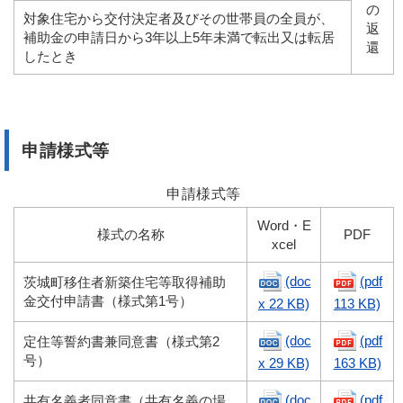
の
対象住宅から交付決定者及びその世帯員の全員が、
返
補助金の申請日から3年以上5年未満で転出又は転居
還
したとき
申請様式等
申請様式等
Word・E
様式の名称
PDF
xcel
(doc
(pdf
茨城町移住者新築住宅等取得補助
金交付申請書（様式第
1
号）
x 22 KB)
113 KB)
(doc
(pdf
定住等誓約書兼同意書（様式第
2
号）
x 29 KB)
163 KB)
(doc
(pdf
共有名義者同意書（共有名義の場