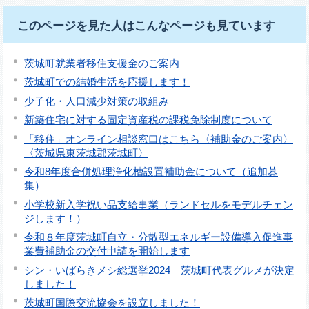
このページを見た人はこんなページも見ています
茨城町就業者移住支援金のご案内
茨城町での結婚生活を応援します！
少子化・人口減少対策の取組み
新築住宅に対する固定資産税の課税免除制度について
「移住」オンライン相談窓口はこちら〈補助金のご案内〉
〈茨城県東茨城郡茨城町〉
令和8年度合併処理浄化槽設置補助金について（追加募
集）
小学校新入学祝い品支給事業（ランドセルをモデルチェン
ジします！）
令和８年度茨城町自立・分散型エネルギー設備導入促進事
業費補助金の交付申請を開始します
シン・いばらきメシ総選挙2024 茨城町代表グルメが決定
しました！
茨城町国際交流協会を設立しました！