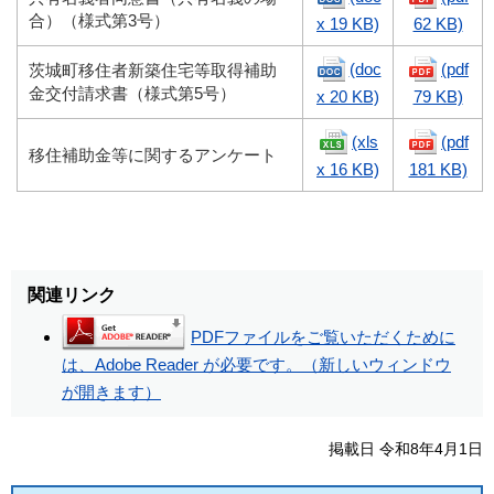
合）（様式第
3
号）
x 19 KB)
62 KB)
(doc
(pdf
茨城町移住者新築住宅等取得補助
金交付
請求書（様式第5号）
x 20 KB)
79 KB)
(xls
(pdf
移住補助金等に関するアンケート
x 16 KB)
181 KB)
関連リンク
PDFファイルをご覧いただくために
は、Adobe Reader が必要です。（新しいウィンドウ
が開きます）
掲載日 令和8年4月1日