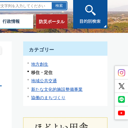
行政情報
防災ポータル
カテゴリー
地方創生
移住・定住
地域公共交通
新たな文化的施設整備事業
協働のまちづくり