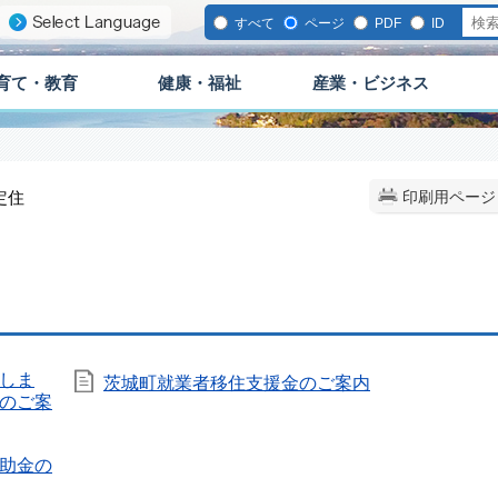
すべて
ページ
PDF
ID
育て・教育
健康・福祉
産業・ビジネス
定住
印刷用ページ
しま
茨城町就業者移住支援金のご案内
のご案
助金の