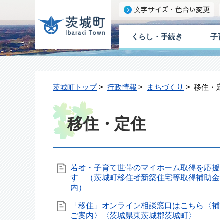
くらし・手続き
子
茨城町トップ
>
行政情報
>
まちづくり
> 移住・
移住・定住
若者・子育て世帯のマイホーム取得を応援
す！（茨城町移住者新築住宅等取得補助金
内）
「移住」オンライン相談窓口はこちら〈補
ご案内〉〈茨城県東茨城郡茨城町〉