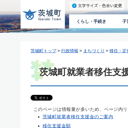
くらし・手続き
子
茨城町トップ
>
行政情報
>
まちづくり
>
移住・定
茨城町就業者移住支
このページは情報量が多いため、ページ内リ
茨城町就業者移住支援金のご案内
移住支援金額