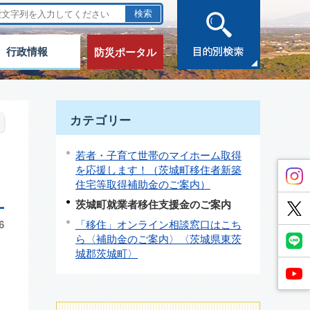
行政情報
防災ポータル
カテゴリー
若者・子育て世帯のマイホーム取得
を応援します！（茨城町移住者新築
住宅等取得補助金のご案内）
茨城町就業者移住支援金のご案内
「移住」オンライン相談窓口はこち
6
ら〈補助金のご案内〉〈茨城県東茨
城郡茨城町〉