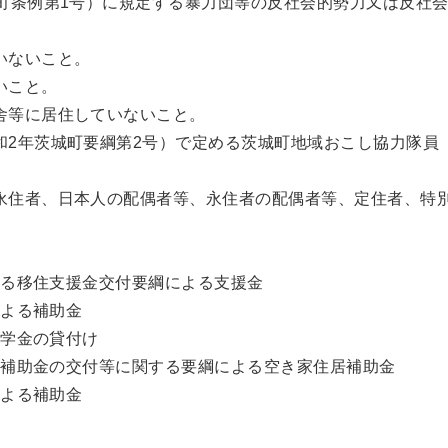
城町条例第1号）に規定する暴力団等の反社会的勢力又は反社
いないこと。
いこと。
舎等に居住していないこと。
和2年茨城町要綱第2号）で定める茨城町地域おこし協力隊員
永住者、日本人の配偶者等、永住者の配偶者等、定住者、特
る移住支援金交付要綱による支援金
よる補助金
学金の貸付け
補助金の交付等に関する要綱による空き家住居補助金
よる補助金