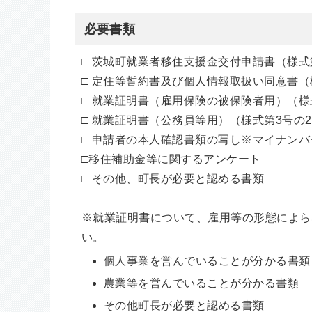
必要書類
□ 茨城町就業者移住支援金交付申請書（様式
□ 定住等誓約書及び個人情報取扱い同意書（
□ 就業証明書（雇用保険の被保険者用）（様
□ 就業証明書（公務員等用）（様式第3号の
□ 申請者の本人確認書類の写し
※マイナンバ
□移住補助金等に関するアンケート
□ その他、町長が必要と認める書類
※
就業証明書について、雇用等の形態によら
い。
個人事業を営んでいることが分かる書類
農業等を営んでいることが分かる書類
その他町長が必要と認める書類