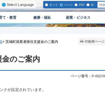
すべて
ページ
PDF
ID
育て・教育
健康・福祉
産業・ビジネス
住
> 茨城町就業者移住支援金のご案内
印刷用ページ
援金のご案内
ページ番号：P-00274
ンクが設定されています。