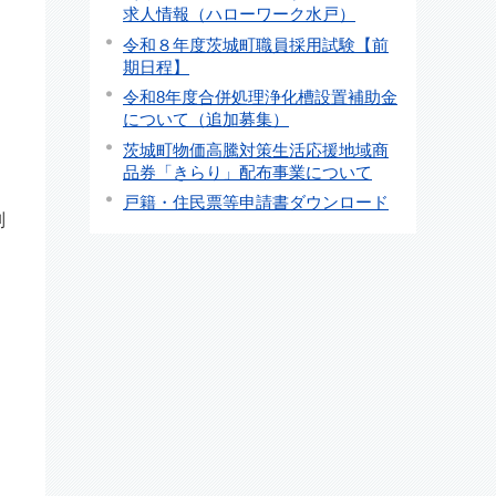
会
求人情報（ハローワーク水戸）
令和８年度茨城町職員採用試験【前
期日程】
令和8年度合併処理浄化槽設置補助金
について（追加募集）
茨城町物価高騰対策生活応援地域商
品券「きらり」配布事業について
戸籍・住民票等申請書ダウンロード
別