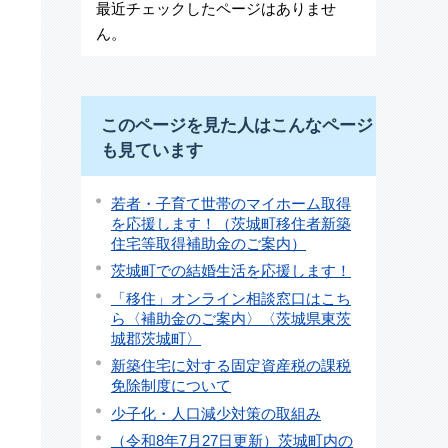
最近チェックしたページはありませ
ん。
このページを見た人はこんなページ
も見ています
若者・子育て世帯のマイホーム取得
を応援します！（茨城町移住者新築
住宅等取得補助金のご案内）
茨城町での結婚生活を応援します！
「移住」オンライン相談窓口はこち
ら〈補助金のご案内〉〈茨城県東茨
城郡茨城町〉
新築住宅に対する固定資産税の課税
免除制度について
少子化・人口減少対策の取組み
（令和8年7月27日更新）茨城町内の