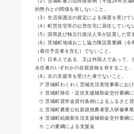
（2）茨城町暴力団排除条例（平成24年茨
的勢力との関係を有しないこと。
（3）生活保護法の規定による保護を受けて
（4）町営住宅等の公営住宅に居住していな
（5）国県及び独立行政法人等が設置した官
（6）茨城町地域おこし協力隊設置要綱（令
（着任予定者を含む）でないこと。
（7）日本人である、又は外国人であって、
永住者のいずれかの在留資格を有すること。
（8）次の支援等を受けた者でないこと。
ア 茨城町わくわく茨城生活実現事業におけ
イ 茨城町移住・定住支援補助金交付要綱に
ウ 茨城町奨学金貸付条例によるふるさと奨
エ 茨城町農業公社新規就農者受入研修事業
オ 茨城町結婚新生活支援補助金交付要綱に
カ この要綱による支援金